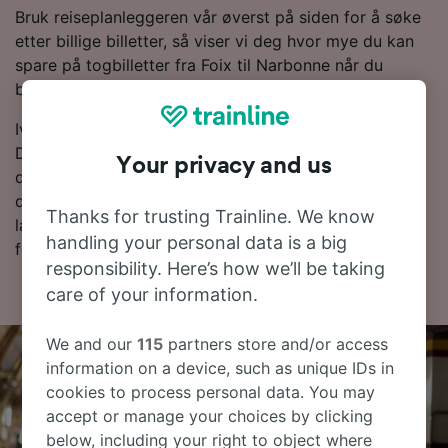
Bruk reiseplanleggeren vår øverst på siden for å søke
etter billige billetter, så viser vi deg hvor mye du kan
spare på togbilletter fra Foix til Narbonne når du
bestiller på forhånd.
Ivrig etter å bestille togbillettene dine til Narbonne?
Det er ingen grunn til å vente – start et søk hos oss i
Your privacy and us
dag! Hvis du vil finne ut litt mer om reisen først, finner
du togtider nedenfor, tips om å bestille billetter til en
Thanks for trusting Trainline. We know
lav pris og våre vanlige spørsmål, inkludert dagens
handling your personal data is a big
første og siste tog.
responsibility. Here’s how we’ll be taking
care of your information.
We and our
115
partners store and/or access
information on a device, such as unique IDs in
cookies to process personal data. You may
accept or manage your choices by clicking
below, including your right to object where