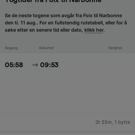
Togtider fra Foix til Narbonne
Se de neste togene som avgår fra Foix til Narbonne
den ti. 11 aug.. For en fullstendig rutetabell, eller for å
søke etter en senere tid eller dato,
klikk her
.
Avgang
Ankomst
Varighet
05:58
09:53
3t 55m
,
1 bytte