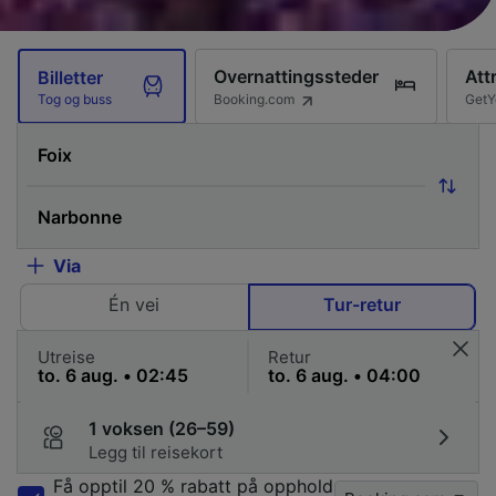
Overnattingssteder
Att
Billetter
Booking.com
GetY
Tog og buss
Via
Én vei
Tur-retur
Utreise
Retur
1 voksen (26–59)
Legg til reisekort
Få opptil 20 % rabatt på opphold