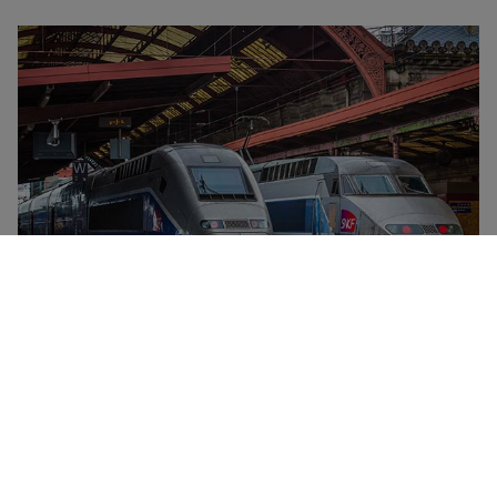
SNCF er det nasjonale franske togselskapet. Det
betjener alle innenlandstog og -ruter i Frankrike, samt
internasjonale reiser til Spania og Tyskland. Tre ulike
typer innenlandstog kjører under SNCF-fanen – TGV
(høyhastighets-, fullservice-tog som knytter sammen