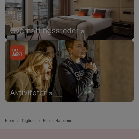
Overnattingssteder
Aktiviteter
Hjem
Togtider
Foix til Narbonne