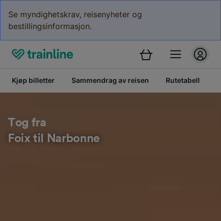
Se myndighetskrav, reisenyheter og
bestillingsinformasjon.
Kjøp billetter
Sammendrag av reisen
Rutetabell
B
Tog fra
Foix til Narbonne