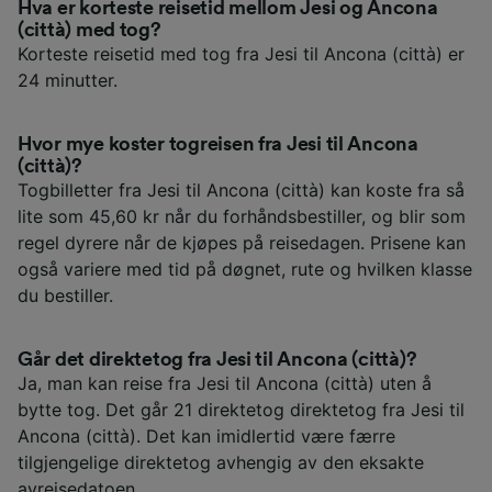
Hva er korteste reisetid mellom Jesi og Ancona
(città) med tog?
Korteste reisetid med tog fra Jesi til Ancona (città) er
24 minutter.
Hvor mye koster togreisen fra Jesi til Ancona
(città)?
Togbilletter fra Jesi til Ancona (città) kan koste fra så
lite som 45,60 kr når du forhåndsbestiller, og blir som
regel dyrere når de kjøpes på reisedagen. Prisene kan
også variere med tid på døgnet, rute og hvilken klasse
du bestiller.
Går det direktetog fra Jesi til Ancona (città)?
Ja, man kan reise fra Jesi til Ancona (città) uten å
bytte tog. Det går 21 direktetog direktetog fra Jesi til
Ancona (città). Det kan imidlertid være færre
tilgjengelige direktetog avhengig av den eksakte
avreisedatoen.