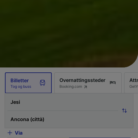
Overnattingssteder
Att
Billetter
Booking.com
GetY
Tog og buss
Via