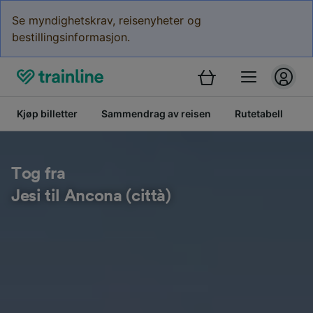
Se myndighetskrav, reisenyheter og
bestillingsinformasjon.
Kjøp billetter
Sammendrag av reisen
Rutetabell
B
Tog fra
Jesi til Ancona (città)