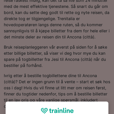
reise raskest mulig, kan det ta så lite som 24 minutter
med de mest effektive tjenestene. Så snart du går om
bord, kan du sette deg godt til rette og nyte reisen, da
direkte tog er tilgjengelige. Trenitalia er
hovedoperatøren langs denne ruten, så du kommer
sannsynligvis til å kjøpe billetter fra dem for hele eller i
det minste deler av reisen din til Ancona (città).
Bruk reiseplanleggeren vår øverst på siden for å søke
etter billige billetter, så viser vi deg hvor mye du kan
spare på togbilletter fra Jesi til Ancona (città) når du
bestiller på forhånd.
Ivrig etter å bestille togbillettene dine til Ancona
(città)? Det er ingen grunn til å vente – start et søk hos
oss i dag! Hvis du vil finne ut litt mer om reisen først,
finner du togtider nedenfor, tips om å bestille billetter
til en lav pris og våre vanlige spørsmål, inkludert
dagens første og siste tog.