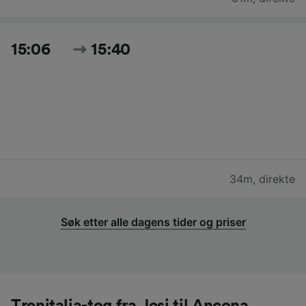
15:06
15:40
34m
,
direkte
Søk etter alle dagens tider og priser
Trenitalia-tog fra Jesi til Ancona