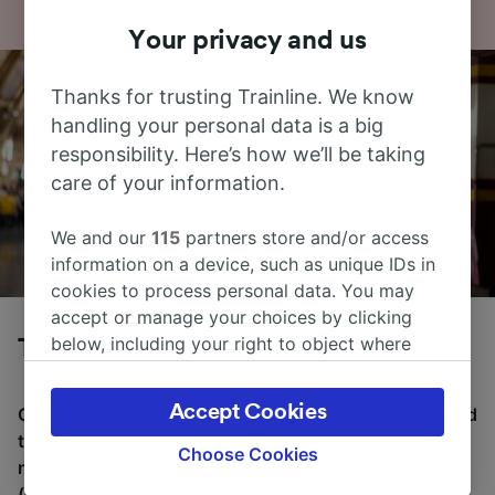
Your privacy and us
Thanks for trusting Trainline. We know
handling your personal data is a big
responsibility. Here’s how we’ll be taking
care of your information.
We and our
115
partners store and/or access
information on a device, such as unique IDs in
cookies to process personal data. You may
accept or manage your choices by clicking
below, including your right to object where
Tog fra Jesi til Ancona (città)
legitimate interest is used, or at any time in
the privacy policy page. These choices will be
Accept Cookies
Gjennomsnittlig tid å reise fra Jesi til Ancona (città) med
signaled to our partners and will not affect
tog er 30m, over en avstand på rundt 22 km. Det er
browsing data. Your data will not be used for
Choose Cookies
normalt 21 tog per dag som reiser fra Jesi til Ancona
tracking purposes if you have asked us not to
(città), og billetter starter fra kr 45,60.