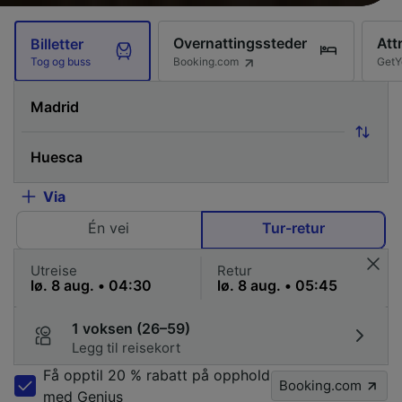
Overnattingssteder
Att
Billetter
Booking.com
GetY
Tog og buss
Via
Én vei
Tur-retur
Utreise
Retur
1 voksen (26–59)
Legg til reisekort
Få opptil 20 % rabatt på opphold
Booking.com
med Genius