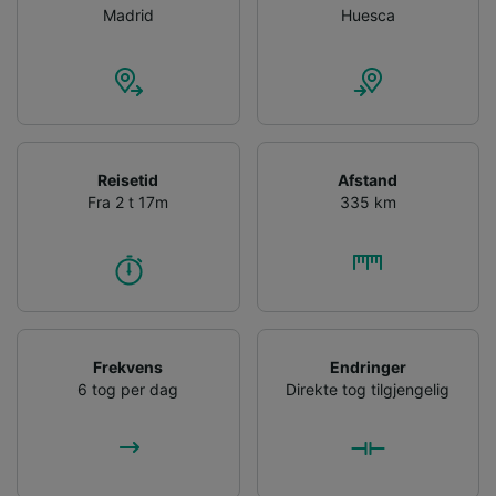
Use precise geolocation data. Actively scan
Madrid
Huesca
device characteristics for identification. Store
and/or access information on a device.
Personalised advertising and content,
advertising and content measurement,
audience research and services development.
List of Partners
Reisetid
Afstand
Fra 2 t 17m
335 km
Frekvens
Endringer
6 tog per dag
Direkte tog tilgjengelig