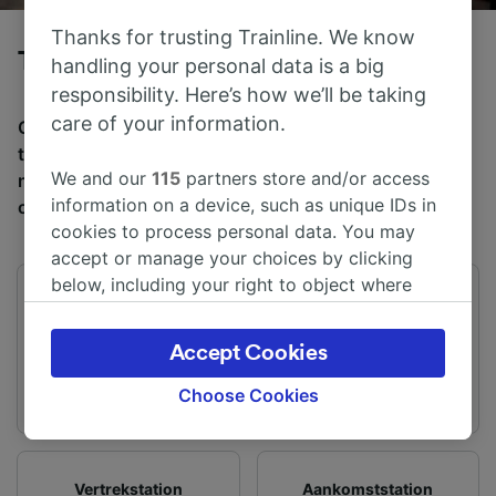
Thanks for trusting Trainline. We know
Tog fra Madrid til Huesca
handling your personal data is a big
responsibility. Here’s how we’ll be taking
care of your information.
Gjennomsnittlig tid å reise fra Madrid til Huesca med
tog er 3 t 1m, over en avstand på rundt 335 km. Det er
We and our
115
partners store and/or access
normalt 6 tog per dag som reiser fra Madrid til Huesca,
information on a device, such as unique IDs in
og billetter starter fra kr 277,08.
cookies to process personal data. You may
accept or manage your choices by clicking
below, including your right to object where
Første avgang
Siste avgang
legitimate interest is used, or at any time in
06:30
19:34
the privacy policy page. These choices will be
Accept Cookies
signaled to our partners and will not affect
browsing data. Your data will not be used for
Choose Cookies
tracking purposes if you have asked us not to
track you.
We and our partners process data to provide:
Vertrekstation
Aankomststation