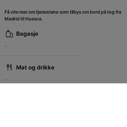
Få vite mer om tjenestene som tilbys om bord på tog fra
Madrid til Huesca.
Bagasje
-
Mat og drikke
-
Underholdning
-