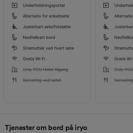
Underholdningsportal
Underhol
Alternativ for enkeltsete
Alternativ
Justerbart sete/​fotstøtte
Justerbart
Nedfellbart bord
Nedfellba
Strømuttak ved hvert sete
Strømutta
Gratis Wi-Fi
Gratis Wi-
Only YOU Hotel-tilgang
Only YOU 
Servering ved setet
Servering
Tjenester om bord på iryo