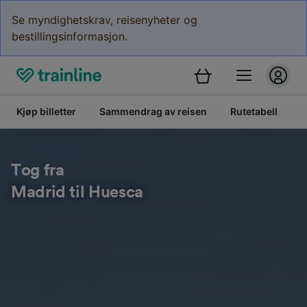
Se myndighetskrav, reisenyheter og
bestillingsinformasjon.
Kjøp billetter
Sammendrag av reisen
Rutetabell
K
Tog fra
Madrid til Huesca