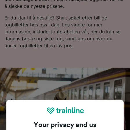
å sjekke de nyeste prisene.
Er du klar til å bestille? Start søket etter billige
togbilletter hos oss i dag. Les videre for mer
informasjon, inkludert rutetabellen vår, der du kan se
dagens første og siste tog, samt tips om hvor du
finner togbilletter til en lav pris.
Your privacy and us