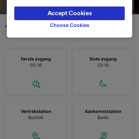
legitimate interest is used, or at any time in
the privacy policy page. These choices will be
Accept Cookies
signaled to our partners and will not affect
browsing data. Your data will not be used for
Choose Cookies
Tog fra Bocholt til Berlin
tracking purposes if you have asked us not to
track you.
We and our partners process data to provide:
Use precise geolocation data. Actively scan
Første avgang
Siste avgang
device characteristics for identification. Store
05:16
23:16
and/or access information on a device.
Personalised advertising and content,
advertising and content measurement,
audience research and services development.
List of Partners
Vertrekstation
Aankomststation
Bocholt
Berlin