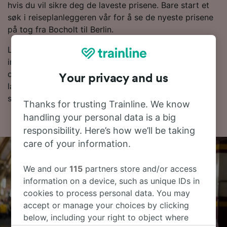
hvis du vil sikre deg de laveste prisene. Bare start et
søk i reiseplanleggeren vår for å se de nyeste prisene
på tog fra Bocholt til Berlin.
Les videre for mer informasjon om togreisen til Berlin,
inkludert vanlige spørsmål, rutetabeller med de første
og siste togene og tips om å bestille togbilletter til en
Your privacy and us
lav pris. Hvis du er klar til å bestille, er det bare å
starte billettsøket ditt hos oss.
Thanks for trusting Trainline. We know
handling your personal data is a big
responsibility. Here’s how we’ll be taking
care of your information.
We and our
115
partners store and/or access
information on a device, such as unique IDs in
cookies to process personal data. You may
accept or manage your choices by clicking
below, including your right to object where