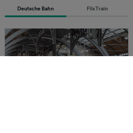
Deutsche Bahn
FlixTrain
Deutsche Bahn-konsernet eies av den tyske stat og
kontrollerer det meste av jernbanetrafikken i Tyskland