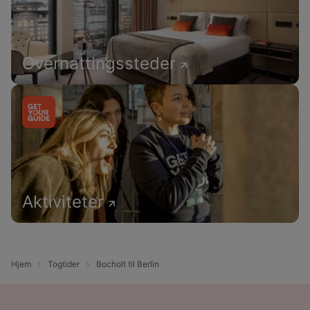
Overnattingssteder
Aktiviteter
Hjem
Togtider
Bocholt til Berlin