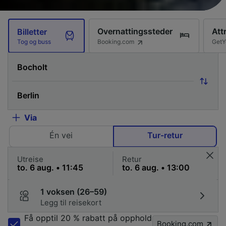
Overnattingssteder
Att
Billetter
Booking.com
GetY
Tog og buss
Via
Én vei
Tur-retur
Utreise
Retur
1 voksen (26–59)
Legg til reisekort
Få opptil 20 % rabatt på opphold
Booking.com