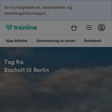
Se myndighetskrav, reisenyheter og
bestillingsinformasjon.
Kjøp billetter
Sammendrag av reisen
Rutetabell
B
Tog fra
Bocholt til Berlin