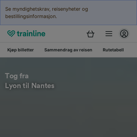
Se myndighetskrav, reisenyheter og
bestillingsinformasjon.
Kjøp billetter
Sammendrag av reisen
Rutetabell
B
Tog fra
Lyon til Nantes