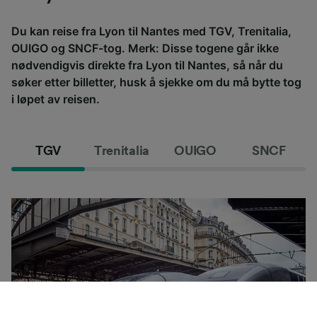
Du kan reise fra Lyon til Nantes med TGV, Trenitalia,
OUIGO og SNCF-tog. Merk: Disse togene går ikke
nødvendigvis direkte fra Lyon til Nantes, så når du
søker etter billetter, husk å sjekke om du må bytte tog
i løpet av reisen.
TGV
Trenitalia
OUIGO
SNCF