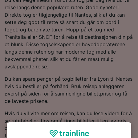
reise langs denne populære ruten. Gode nyheter!
Direkte tog er tilgjengelige til Nantes, slik at du kan
sette deg godt til rette så snart du går om bord i
toget, og bare nyte turen. Hopp på et tog med
Trenitalia eller SNCF for å reise til destinasjonen din på
et blunk. Disse togselskapene er hovedoperatørene
langs denne ruten og har moderne tog med alle
bekvemmeligheter, slik at du får en mest mulig
avslappende reise.
Du kan spare penger på togbilletter fra Lyon til Nantes
hvis du bestiller på forhånd. Bruk reiseplanleggeren
øverst på siden for å sammenligne billettpriser og få
de laveste prisene.
Hvis du vil vite mer om reisen, kan du lese videre for å
se rutetabeller, tips om å finne billetter til en lav pris
og vanlige spørsmål, inkludert dagens første og siste
tog. Vil du gå rett til bestillingen? Start søket ditt etter