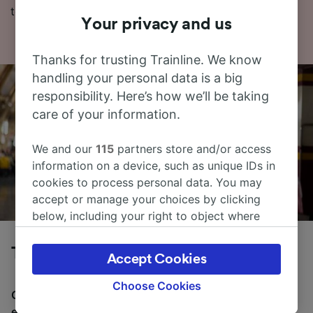
togbilletter hos oss i dag!
Your privacy and us
Thanks for trusting Trainline. We know
handling your personal data is a big
responsibility. Here’s how we’ll be taking
care of your information.
We and our
115
partners store and/or access
information on a device, such as unique IDs in
cookies to process personal data. You may
accept or manage your choices by clicking
below, including your right to object where
legitimate interest is used, or at any time in
the privacy policy page. These choices will be
Tog fra Lyon til Nantes
Accept Cookies
signaled to our partners and will not affect
browsing data. Your data will not be used for
Choose Cookies
Gjennomsnittlig tid å reise fra Lyon til Nantes med tog
tracking purposes if you have asked us not to
er 6 t 18m, over en avstand på rundt 514 km. Det er