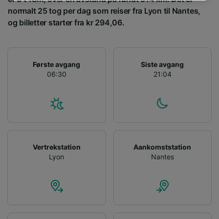
track you.
normalt 25 tog per dag som reiser fra Lyon til Nantes,
We and our partners process data to provide:
og billetter starter fra kr 294,06.
Use precise geolocation data. Actively scan
device characteristics for identification. Store
and/or access information on a device.
Personalised advertising and content,
Første avgang
Siste avgang
advertising and content measurement,
06:30
21:04
audience research and services development.
List of Partners
Vertrekstation
Aankomststation
Lyon
Nantes