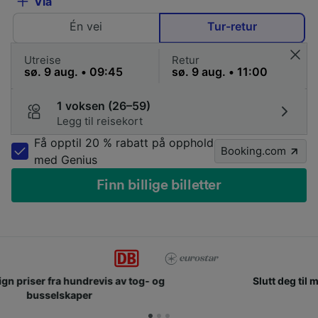
Via
Én vei
Tur-retur
Utreise
Retur
1 voksen (26–59)
Legg til reisekort
Få opptil 20 % rabatt på opphold
Booking.com
med Genius
Finn billige billetter
Slutt deg til millioner av mennesker som bruker oss
hver dag