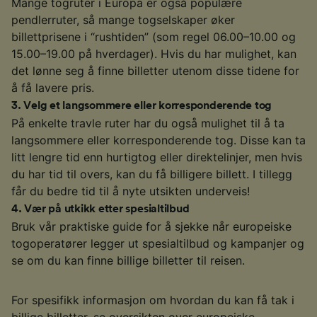
Mange togruter i Europa er også populære
pendlerruter, så mange togselskaper øker
billettprisene i “rushtiden” (som regel 06.00–10.00 og
15.00–19.00 på hverdager). Hvis du har mulighet, kan
det lønne seg å finne billetter utenom disse tidene for
å få lavere pris.
3
.
Velg et langsommere eller korresponderende tog
På enkelte travle ruter har du også mulighet til å ta
langsommere eller korresponderende tog. Disse kan ta
litt lengre tid enn hurtigtog eller direktelinjer, men hvis
du har tid til overs, kan du få billigere billett. I tillegg
får du bedre tid til å nyte utsikten underveis!
4
.
Vær på utkikk etter spesialtilbud
Bruk vår praktiske guide for å sjekke når europeiske
togoperatører legger ut spesialtilbud og kampanjer og
se om du kan finne billige billetter til reisen.
For spesifikk informasjon om hvordan du kan få tak i
billige billetter, se oversikten over europeiske