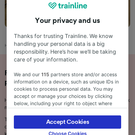
Aktiviteter
Your privacy and us
Thanks for trusting Trainline. We know
handling your personal data is a big
Hjem
Togtider
Leipzig til Osnabrück
responsibility. Here’s how we’ll be taking
care of your information.
Reis med tog fra Leipzig til Osnabrück
We and our
115
partners store and/or access
information on a device, such as unique IDs in
på 13 timer 20 minutter
cookies to process personal data. You may
accept or manage your choices by clicking
Hvis du vil vite mer om reisen fra Leipzig til Osnabrück
below, including your right to object where
med tog, er dette stedet!
legitimate interest is used, or at any time in
the privacy policy page. These choices will be
Togtiden ligger vanligvis på 18 timer 41 minutter hvis
Accept Cookies
signaled to our partners and will not affect
du vil reise 314 km fra Leipzig til Osnabrück, men du
browsing data. Your data will not be used for
Choose Cookies
kan komme frem på så lite som 13 timer 20 minutter