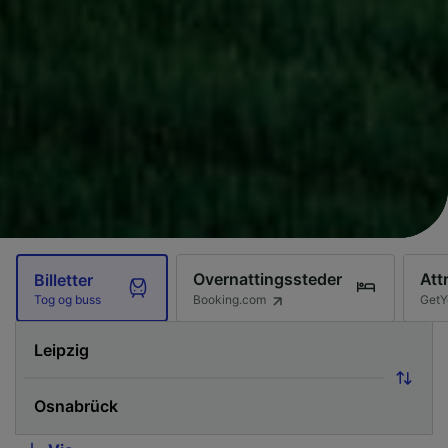
Overnattingssteder
Att
Billetter
Booking.com
GetY
Tog og buss