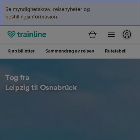
Se myndighetskrav, reisenyheter og
bestillingsinformasjon.
Kjøp billetter
Sammendrag av reisen
Rutetabell
B
Tog fra
Leipzig til Osnabrück