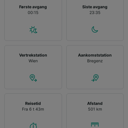
and/or access information on a device.
Første avgang
Siste avgang
Personalised advertising and content,
00:15
23:35
advertising and content measurement,
audience research and services development.
List of Partners
Vertrekstation
Aankomststation
Wien
Bregenz
Reisetid
Afstand
Fra 6 t 43m
501 km