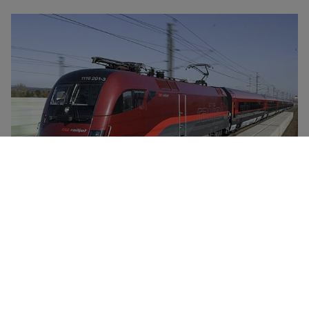
ÖBB er Østerrikes største jernbaneselskap og består
av flere datterselskap med ulike transportområder,
som langdistanse- og lokaltransport, drift av
postbusser, og godstransport. Railjet er ÖBBs
høyhastighetstog, som kjører i opptil 230 km/t og