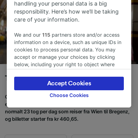
handling your personal data is a big
responsibility. Here’s how we’ll be taking
care of your information.
We and our
115
partners store and/or access
information on a device, such as unique IDs in
cookies to process personal data. You may
accept or manage your choices by clicking
below, including your right to object where
legitimate interest is used, or at any time in
Tog fra Wien til Bregenz
the privacy policy page. These choices will be
Accept Cookies
signaled to our partners and will not affect
browsing data. Your data will not be used for
Choose Cookies
Gjennomsnittlig tid å reise fra Wien til Bregenz med tog
tracking purposes if you have asked us not to
er 8 t 6m, over en avstand på rundt 501 km. Det er
track you.
normalt 23 tog per dag som reiser fra Wien til Bregenz,
og billetter starter fra kr 460,65.
We and our partners process data to provide:
Use precise geolocation data. Actively scan
device characteristics for identification. Store