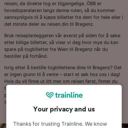
reisen, da direkte tog er tilgjengelige. ÖBB er
hovedoperatøren langs denne ruten, så du kommer
sannsynligvis til å kjøpe billetter fra dem for hele eller i
det minste deler av reisen din til Bregenz.
Bruk reiseplanleggeren vår øverst på siden for å søke
etter billige billetter, så viser vi deg hvor mye du kan
spare på togbilletter fra Wien til Bregenz når du
bestiller på forhånd.
Ivrig etter å bestille togbillettene dine til Bregenz? Det
er ingen grunn til å vente – start et søk hos oss i dag!
Hvis du vil finne ut litt mer om reisen først, finner du
togtider nedenfor, tips om å bestille billetter til en lav
pris og våre vanlige spørsmål, inkludert dagens første
og siste tog.
Your privacy and us
Thanks for trusting Trainline. We know