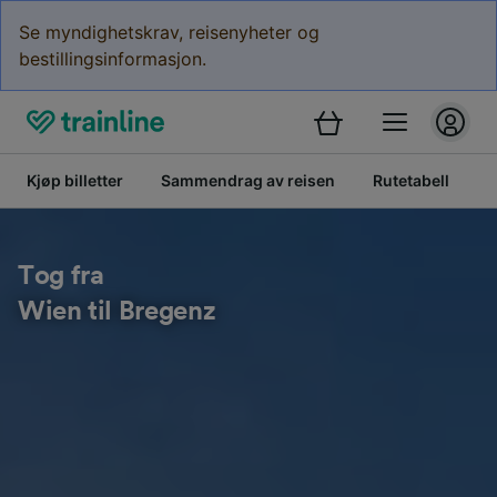
Se myndighetskrav, reisenyheter og
bestillingsinformasjon.
Kjøp billetter
Sammendrag av reisen
Rutetabell
B
Tog fra
Wien til Bregenz