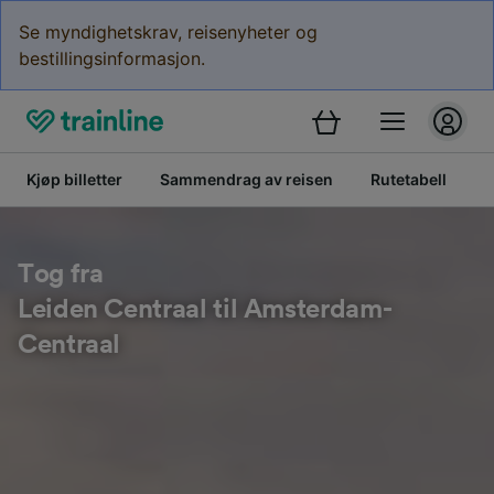
Se myndighetskrav, reisenyheter og
bestillingsinformasjon.
Kjøp billetter
Sammendrag av reisen
Rutetabell
B
Tog fra
Leiden Centraal til Amsterdam-
Centraal