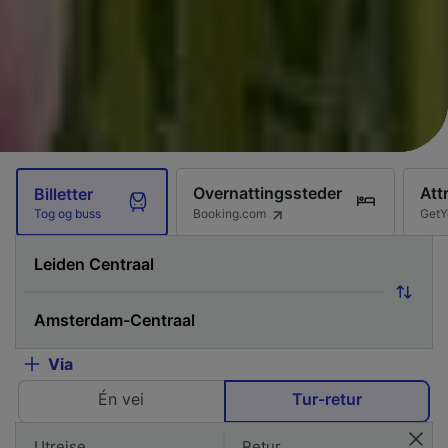
Overnattingssteder
Att
Billetter
Booking.com
GetY
Tog og buss
Via
Én vei
Tur-retur
Utreise
Retur