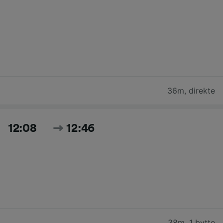
36m
,
direkte
12:08
12:46
38m
,
1 bytte