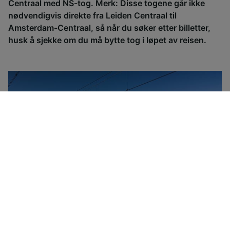
Centraal med NS-tog. Merk: Disse togene går ikke
nødvendigvis direkte fra Leiden Centraal til
Amsterdam-Centraal, så når du søker etter billetter,
husk å sjekke om du må bytte tog i løpet av reisen.