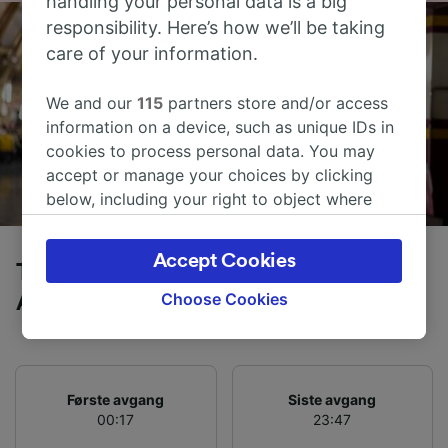
handling your personal data is a big
responsibility. Here’s how we’ll be taking
care of your information.
We and our
115
partners store and/or access
information on a device, such as unique IDs in
cookies to process personal data. You may
accept or manage your choices by clicking
below, including your right to object where
legitimate interest is used, or at any time in
the privacy policy page. These choices will be
Accept Cookies
Tog fra Leiden Centraal til
signaled to our partners and will not affect
browsing data. Your data will not be used for
Choose Cookies
Amsterdam-Centraal
tracking purposes if you have asked us not to
track you.
We and our partners process data to provide:
Første avgang
Siste avgang
Use precise geolocation data. Actively scan
00:17
23:47
device characteristics for identification. Store
and/or access information on a device.