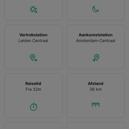
Personalised advertising and content,
advertising and content measurement,
audience research and services development.
List of Partners
Vertrekstation
Aankomststation
Leiden Centraal
Amsterdam-Centraal
Reisetid
Afstand
Fra 32m
36 km