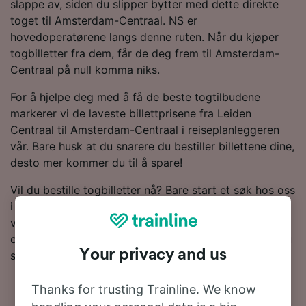
slappe av, siden du slipper bytter med dette direkte
toget til Amsterdam-Centraal. NS er
hovedoperatørene langs denne ruten. Når du kjøper
togbilletter fra dem, får de deg frem til Amsterdam-
Centraal på null komma niks.
For å hjelpe deg med å få de beste togtilbudene
markerer vi de laveste billettprisene fra Leiden
Centraal til Amsterdam-Centraal i reiseplanleggeren
vår. Bare husk at du snarere du bestiller billettene dine,
desto mer kommer du til å spare!
Vil du bestille togbilletter nå? Bare start et søk hos oss
i dag. Hvis du vil vite mer om reisen, kan du lese
videre for å se rutetabellene (inkludert dagens første
og siste tog), vanlige spørsmål og tips om hvordan du
Your privacy and us
sikrer deg billetter til en lav pris.
Thanks for trusting Trainline. We know