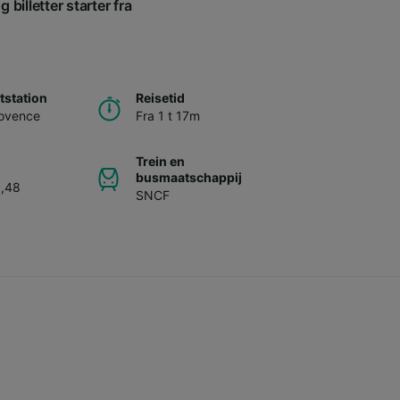
billetter starter fra
station
Reisetid
rovence
Fra 1 t 17m
Trein en
busmaatschappij
5,48
SNCF