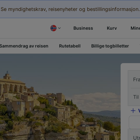
Se myndighetskrav, reisenyheter og bestillingsinformasjon.
Business
Kurv
Mine
Sammendrag av reisen
Rutetabell
Billige togbilletter
Fr
Til
Ut