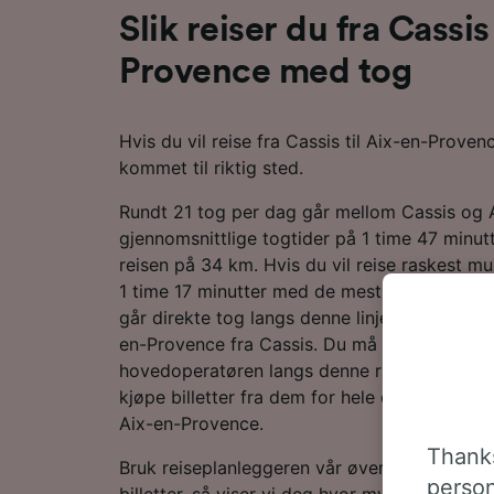
Slik reiser du fra Cassis
Provence med tog
Hvis du vil reise fra Cassis til Aix-en-Prove
kommet til riktig sted.
Rundt 21 tog per dag går mellom Cassis og
gjennomsnittlige togtider på 1 time 47 minutt
reisen på 34 km. Hvis du vil reise raskest mul
1 time 17 minutter med de mest effektive tje
går direkte tog langs denne linjen, er det likev
en-Provence fra Cassis. Du må bare foreta 1
hovedoperatøren langs denne ruten, så du ko
kjøpe billetter fra dem for hele eller i det min
Aix-en-Provence.
Thanks
Bruk reiseplanleggeren vår øverst på siden fo
person
billetter, så viser vi deg hvor mye du kan spa