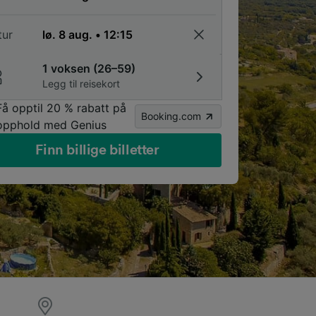
tur
1 voksen (26–59)
Legg til reisekort
Få opptil 20 % rabatt på
Booking.com
opphold med Genius
Finn billige billetter