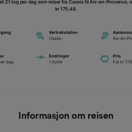
t 21 tog per dag som reiser fra Cassis til Aix-en-Provence, og 
kr 175,48.
avgang
Vertrekstation
Aankomst
Cassis
Aix-en-P
ns
Endringer
Pris
per dag
1 bytte
Fra kr 17
Informasjon om reisen