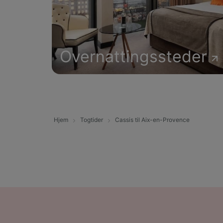
Overnattingssteder
Hjem
Togtider
Cassis til Aix-en-Provence