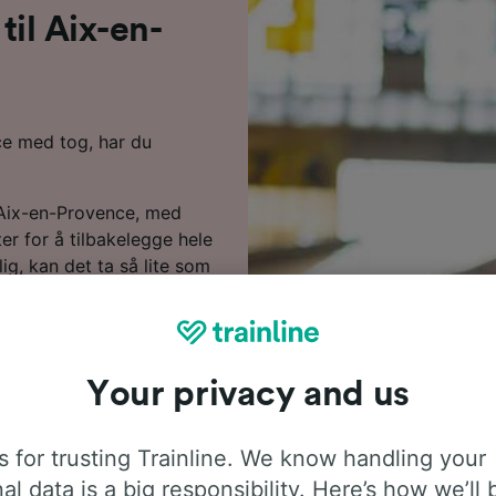
 til Aix-en-
nce med tog, har du
 Aix-en-Provence, med
er for å tilbakelegge hele
ig, kan det ta så lite som
nestene. Selv om det ikke
el enkelt å reise til Aix-
 bytte underveis. SNCF er
mmer sannsynligvis til å
Your privacy and us
ste deler av reisen din til
 for trusting Trainline. We know handling your
r å søke etter billige
al data is a big responsibility. Here’s how we’ll 
re på togbilletter fra