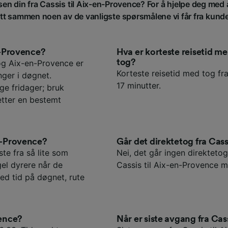
isen din fra Cassis til Aix-en-Provence? For å hjelpe deg med 
att sammen noen av de vanligste spørsmålene vi får fra kund
en-Provence?
Hva er korteste reisetid 
tog?
og Aix-en-Provence er
Korteste reisetid med tog fra
ger i døgnet.
17 minutter.
ge fridager; bruk
etter en bestemt
en-Provence?
Går det direktetog fra Cass
ste fra så lite som
Nei, det går ingen direktetog
gel dyrere når de
Cassis til Aix-en-Provence 
ed tid på døgnet, rute
vence?
Når er siste avgang fra Cas