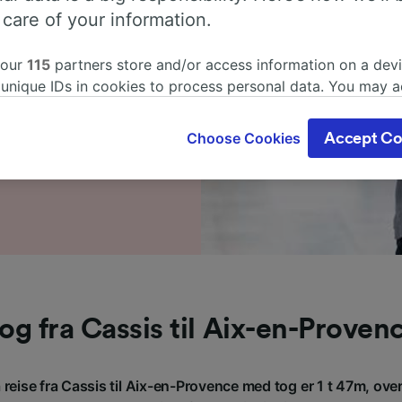
 care of your information.
å forhånd.
ix-en-Provence? Det er
 our
115
partners store and/or access information on a devi
i dag! Hvis du vil finne ut
 unique IDs in cookies to process personal data. You may 
denfor, tips om å bestille
ge your choices by clicking below, including your right to 
smål, inkludert dagens
gitimate interest is used, or at any time in the privacy poli
Choose Cookies
Accept Co
oices will be signaled to our partners and will not affect 
our data will not be used for tracking purposes if you have
o track you.
our partners process data to provide:
ise geolocation data. Actively scan device characteristics 
cation. Store and/or access information on a device. Person
sing and content, advertising and content measurement, au
h and services development.
og fra Cassis til Aix-en-Proven
Partners
å reise fra Cassis til Aix-en-Provence med tog er 1 t 47m, ove