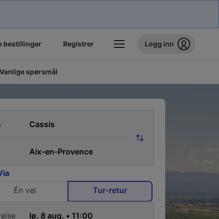
 bestillinger
Registrer
Logg inn
Vanlige spørsmål
a
Via
Én vei
Tur-retur
reise