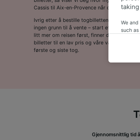
taking
Cassis til Aix-en-Provence når du bestiller p
Ivrig etter å bestille togbillettene dine til A
We and
ingen grunn til å vente – start et søk hos oss 
such as
litt mer om reisen først, finner du togtider ne
or mana
billetter til en lav pris og våre vanlige spør
where le
første og siste tog.
These ch
data. Y
us not t
We and 
Use prec
identifi
adverti
researc
T
List of 
Gjennomsnittlig tid 