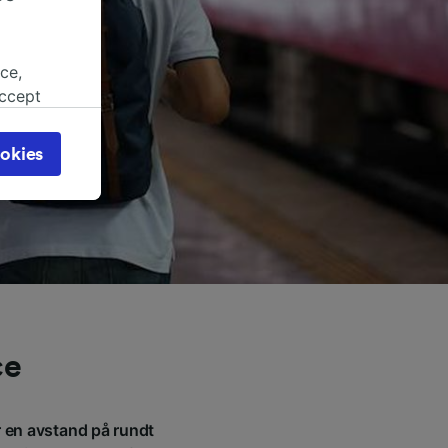
ce,
accept
object
cy page.
okies
browsing
 asked
for
alised
dience
ce
r en avstand på rundt