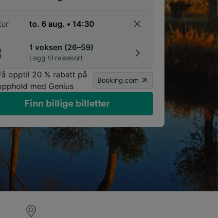
tur
1 voksen (26–59)
Legg til reisekort
Få opptil 20 % rabatt på
Booking.com
opphold med Genius
Finn billige billetter