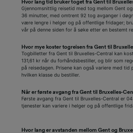
Hvor lang tid bruker toget fra Gent til Bruxell
Gjennomsnittlig reisetid med tog mellom Gent og 
36 minutter, med omtrent 92 tog avganger i døgn
være lengre i helger og på offentlige fridager; br
vår på denne siden for å søke etter en bestemt re
Hvor mye koster togreisen fra Gent til Bruxell
Togbilletter fra Gent til Bruxelles-Central kan kos
131,61 kr når du forhåndsbestiller, og blir som re
på reisedagen. Prisene kan også variere med tid 
hvilken klasse du bestiller.
Når er første avgang fra Gent til Bruxelles-Cen
Første avgang fra Gent til Bruxelles-Central er 04
tjenester kan variere i helger og på offentlige frid
Hvor lang er avstanden mellom Gent og Bruxe