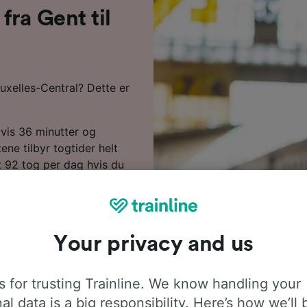
ra Gent til
ruxelles-Central? Dette er
gvis 36 minutter og
ne tilbyr togtider helt
t 92 tog per dag hvis du
yheter! Direkte tog er
kan sette deg godt til
e nyte turen.
Your privacy and us
til Bruxelles-Central hvis
en øverst på siden for å
isene.
 for trusting Trainline. We know handling your
dere for å se rutetabeller,
al data is a big responsibility. Here’s how we’ll 