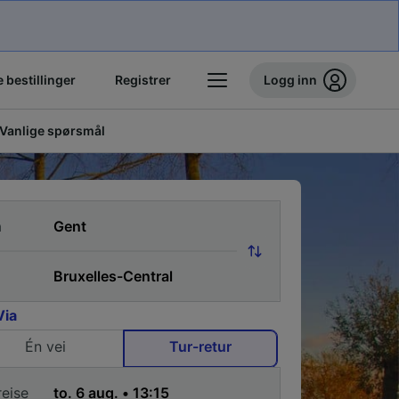
 bestillinger
Registrer
Logg inn
Vanlige spørsmål
a
Via
Én vei
Tur-retur
reise