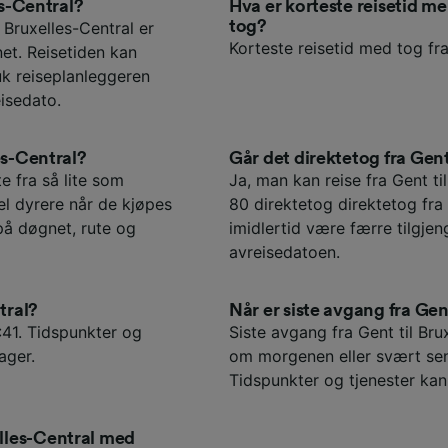
es-Central?
Hva er korteste reisetid m
tog?
Bruxelles-Central er
Korteste reisetid med tog fra
et. Reisetiden kan
uk reiseplanleggeren
isedato.
es-Central?
Går det direktetog fra Gent
te fra så lite som
Ja, man kan reise fra Gent ti
gel dyrere når de kjøpes
80 direktetog direktetog fra 
på døgnet, rute og
imidlertid være færre tilgje
avreisedatoen.
tral?
Når er siste avgang fra Gen
:41. Tidspunkter og
Siste avgang fra Gent til Bru
ager.
om morgenen eller svært sen
Tidspunkter og tjenester kan 
lles-Central med