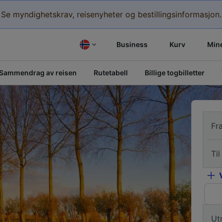
Se myndighetskrav, reisenyheter og bestillingsinformasjon.
Business
Kurv
Mine
Sammendrag av reisen
Rutetabell
Billige togbilletter
Fr
Til
Ut