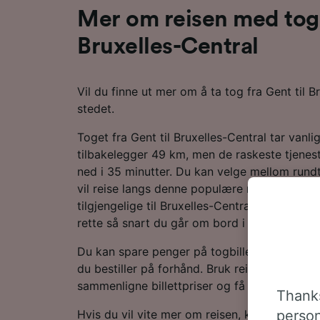
Mer om reisen med tog f
Bruxelles-Central
Vil du finne ut mer om å ta tog fra Gent til B
stedet.
Toget fra Gent til Bruxelles-Central tar vanli
tilbakelegger 49 km, men de raskeste tjeneste
ned i 35 minutter. Du kan velge mellom rund
vil reise langs denne populære ruten. Gode n
tilgjengelige til Bruxelles-Central, slik at du 
rette så snart du går om bord i toget, og bar
Du kan spare penger på togbilletter fra Gent 
du bestiller på forhånd. Bruk reiseplanlegger
sammenligne billettpriser og få de laveste pr
Thanks
Hvis du vil vite mer om reisen, kan du lese vi
person