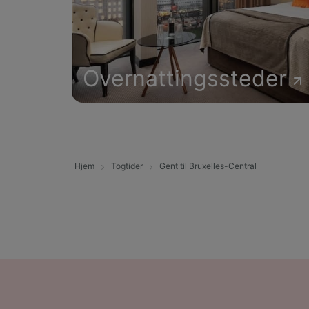
Overnattingssteder
Hjem
Togtider
Gent til Bruxelles-Central