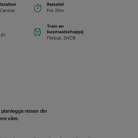
station
Reisetid
-Central
Fra 35m
Trein en
busmaatschappij
,61
Flixbus
,
SNCB
å planlegge reisen din
ene våre.