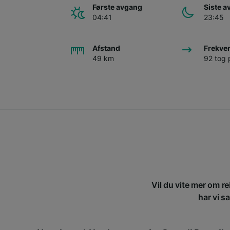
Første avgang
Siste 
04:41
23:45
Afstand
Frekve
49 km
92 tog 
Vil du vite mer om re
har vi s