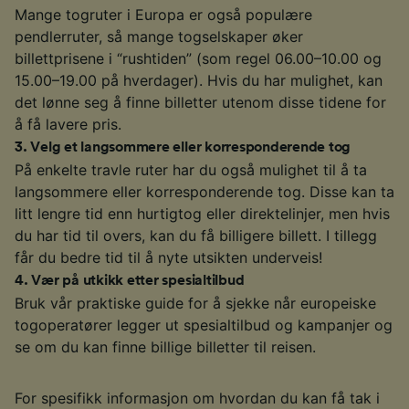
Mange togruter i Europa er også populære
pendlerruter, så mange togselskaper øker
billettprisene i “rushtiden” (som regel 06.00–10.00 og
15.00–19.00 på hverdager). Hvis du har mulighet, kan
det lønne seg å finne billetter utenom disse tidene for
å få lavere pris.
3
.
Velg et langsommere eller korresponderende tog
På enkelte travle ruter har du også mulighet til å ta
langsommere eller korresponderende tog. Disse kan ta
litt lengre tid enn hurtigtog eller direktelinjer, men hvis
du har tid til overs, kan du få billigere billett. I tillegg
får du bedre tid til å nyte utsikten underveis!
4
.
Vær på utkikk etter spesialtilbud
Bruk vår praktiske guide for å sjekke når europeiske
togoperatører legger ut spesialtilbud og kampanjer og
se om du kan finne billige billetter til reisen.
For spesifikk informasjon om hvordan du kan få tak i