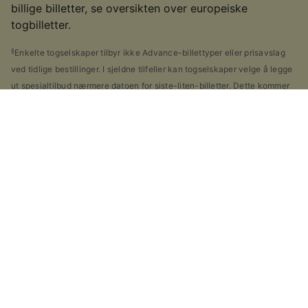
billige billetter, se oversikten over europeiske
togbilletter.
§
Enkelte togselskaper tilbyr ikke Advance-billettyper eller prisavslag
ved tidlige bestillinger. I sjeldne tilfeller kan togselskaper velge å legge
ut spesialtilbud nærmere datoen for siste-liten-billetter. Dette kommer
an på det enkelte togselskapet du skal reise med.
Ideer til andre ruter
Tog fra Fromista
Tog fra Burgos
Andre ruter