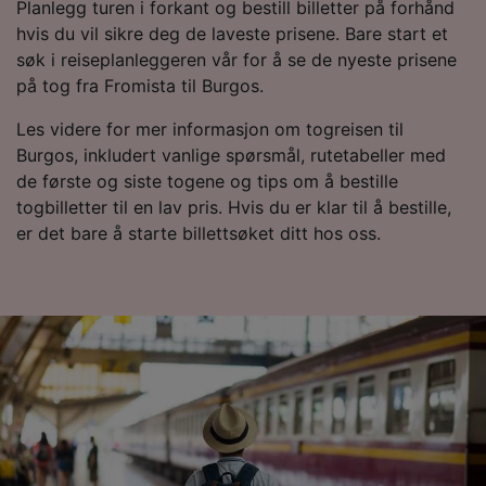
Planlegg turen i forkant og bestill billetter på forhånd
advertising and content measurement,
hvis du vil sikre deg de laveste prisene. Bare start et
audience research and services development.
søk i reiseplanleggeren vår for å se de nyeste prisene
List of Partners
på tog fra Fromista til Burgos.
Les videre for mer informasjon om togreisen til
Burgos, inkludert vanlige spørsmål, rutetabeller med
de første og siste togene og tips om å bestille
togbilletter til en lav pris. Hvis du er klar til å bestille,
er det bare å starte billettsøket ditt hos oss.