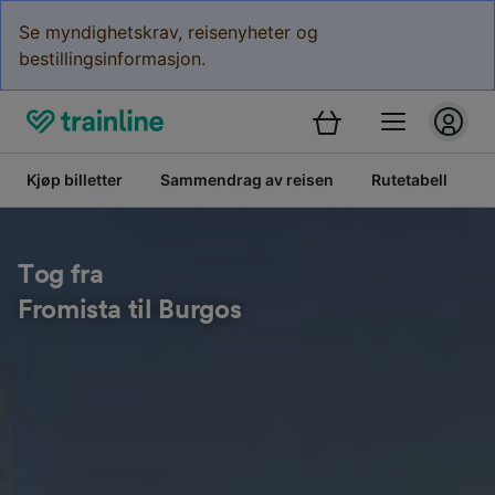
Se myndighetskrav, reisenyheter og
bestillingsinformasjon.
Kjøp billetter
Sammendrag av reisen
Rutetabell
B
Tog fra
Fromista til Burgos