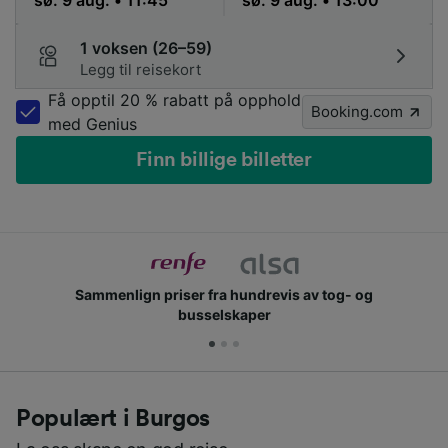
1 voksen (26–59)
Legg til reisekort
Få opptil 20 % rabatt på opphold
Booking.com
med Genius
Finn billige billetter
Slutt deg til millioner av mennesker som bruker oss
hver dag
Populært i Burgos