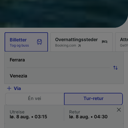
Overnattingssteder
Att
Billetter
Booking.com
GetY
Tog og buss
Via
Én vei
Tur-retur
Utreise
Retur