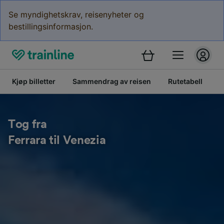
Se myndighetskrav, reisenyheter og
bestillingsinformasjon.
Kjøp billetter
Sammendrag av reisen
Rutetabell
B
Tog fra
Ferrara til Venezia