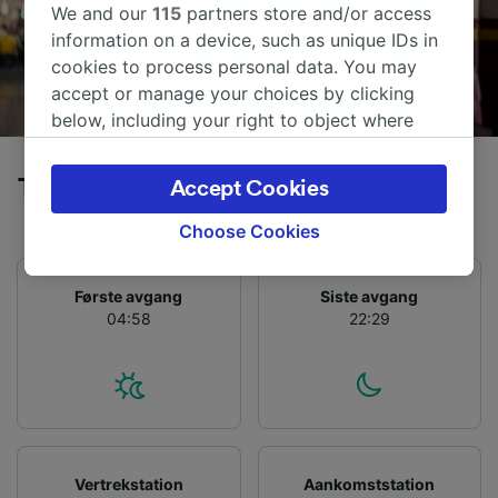
We and our
115
partners store and/or access
information on a device, such as unique IDs in
cookies to process personal data. You may
accept or manage your choices by clicking
below, including your right to object where
legitimate interest is used, or at any time in
the privacy policy page. These choices will be
Tog fra Ferrara til Venezia
Accept Cookies
signaled to our partners and will not affect
browsing data. Your data will not be used for
Choose Cookies
tracking purposes if you have asked us not to
track you.
Første avgang
Siste avgang
04:58
22:29
We and our partners process data to provide:
Use precise geolocation data. Actively scan
device characteristics for identification. Store
and/or access information on a device.
Personalised advertising and content,
advertising and content measurement,
audience research and services development.
Vertrekstation
Aankomststation