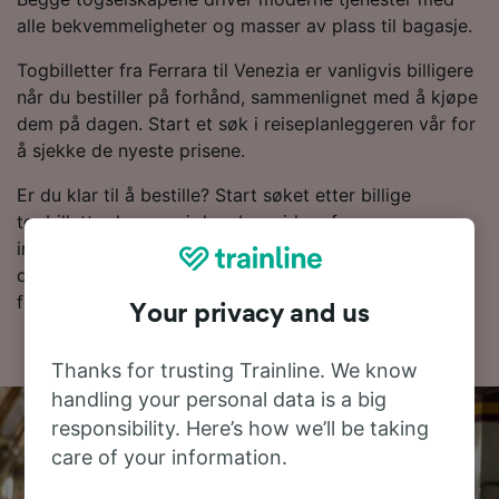
alle bekvemmeligheter og masser av plass til bagasje.
Togbilletter fra Ferrara til Venezia er vanligvis billigere
når du bestiller på forhånd, sammenlignet med å kjøpe
dem på dagen. Start et søk i reiseplanleggeren vår for
å sjekke de nyeste prisene.
Er du klar til å bestille? Start søket etter billige
togbilletter hos oss i dag. Les videre for mer
informasjon, inkludert rutetabellen vår, der du kan se
dagens første og siste tog, samt tips om hvor du
finner togbilletter til en lav pris.
Your privacy and us
Thanks for trusting Trainline. We know
handling your personal data is a big
responsibility. Here’s how we’ll be taking
care of your information.