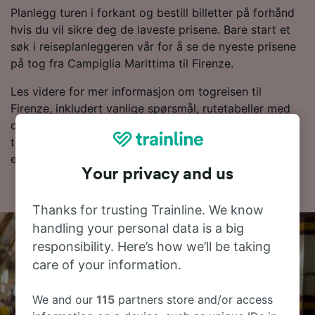
Planlegg turen i forkant og bestill billetter på forhånd
hvis du vil sikre deg de laveste prisene. Bare start et
søk i reiseplanleggeren vår for å se de nyeste prisene
på tog fra Campiglia Marittima til Firenze.
Les videre for mer informasjon om togreisen til
Firenze, inkludert vanlige spørsmål, rutetabeller med
de første og siste togene og tips om å bestille
togbilletter til en lav pris. Hvis du er klar til å bestille,
er det bare å starte billettsøket ditt hos oss.
Your privacy and us
Thanks for trusting Trainline. We know
handling your personal data is a big
responsibility. Here’s how we’ll be taking
care of your information.
We and our
115
partners store and/or access