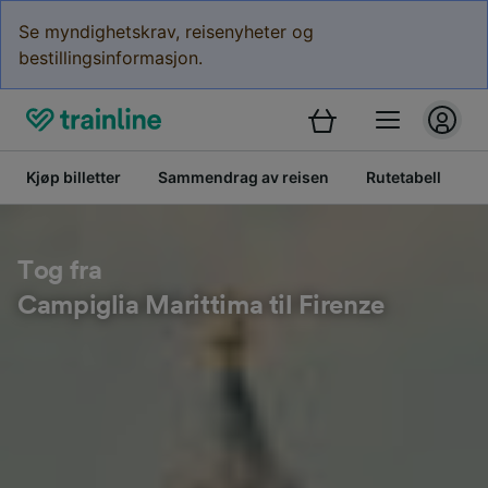
Se myndighetskrav, reisenyheter og
bestillingsinformasjon.
Kjøp billetter
Sammendrag av reisen
Rutetabell
B
Tog fra
Campiglia Marittima til Firenze