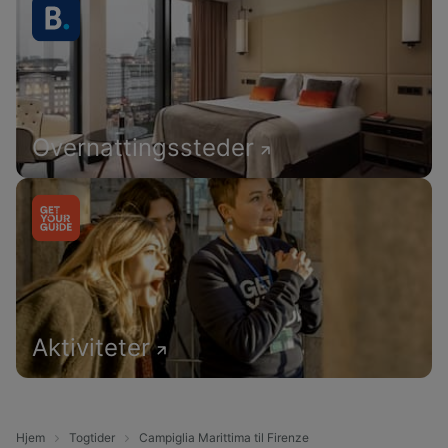
Overnattingssteder
Aktiviteter
Hjem
Togtider
Campiglia Marittima til Firenze