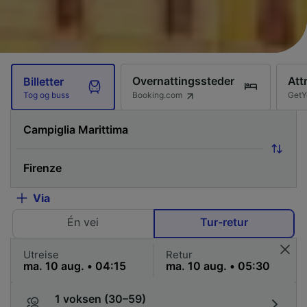
Overnattingssteder
Att
Billetter
Booking.com
GetY
Tog og buss
Via
Én vei
Tur-retur
Utreise
Retur
1 voksen (30–59)