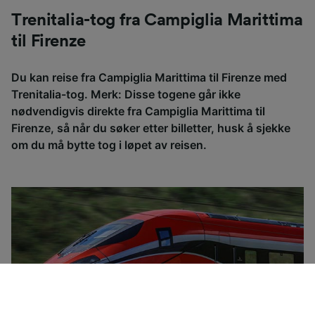
Trenitalia-tog fra Campiglia Marittima
til Firenze
Du kan reise fra Campiglia Marittima til Firenze med
Trenitalia-tog. Merk: Disse togene går ikke
nødvendigvis direkte fra Campiglia Marittima til
Firenze, så når du søker etter billetter, husk å sjekke
om du må bytte tog i løpet av reisen.