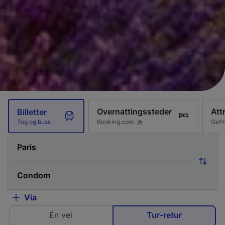
Overnattingssteder
Att
Billetter
Booking.com
GetY
Tog og buss
Via
Én vei
Tur-retur