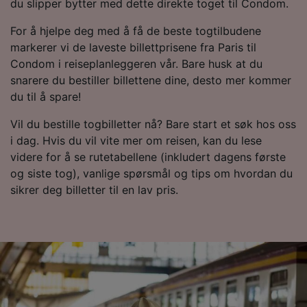
du slipper bytter med dette direkte toget til Condom.
Use precise geolocation data. Actively scan
device characteristics for identification. Store
For å hjelpe deg med å få de beste togtilbudene
and/or access information on a device.
Personalised advertising and content,
markerer vi de laveste billettprisene fra Paris til
advertising and content measurement,
Condom i reiseplanleggeren vår. Bare husk at du
audience research and services development.
snarere du bestiller billettene dine, desto mer kommer
du til å spare!
List of Partners
Vil du bestille togbilletter nå? Bare start et søk hos oss
i dag. Hvis du vil vite mer om reisen, kan du lese
videre for å se rutetabellene (inkludert dagens første
og siste tog), vanlige spørsmål og tips om hvordan du
sikrer deg billetter til en lav pris.