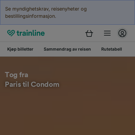
Se myndighetskrav, reisenyheter og
bestillingsinformasjon.
Kjøp billetter
Sammendrag av reisen
Rutetabell
B
Tog fra
Paris til Condom