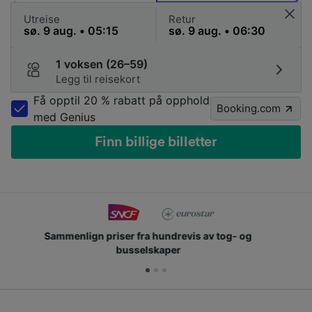
Utreise
Retur
1 voksen (26–59)
Legg til reisekort
Få opptil 20 % rabatt på opphold
Booking.com
med Genius
Finn billige billetter
Slutt deg til millioner av mennesker som bruker oss
hver dag