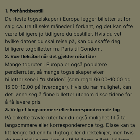
1
.
Forhåndsbestill
De fleste togselskaper i Europa legger billetter ut for
salg ca. tre til seks måneder i forkant, og det kan ofte
være billigere jo tidligere du bestiller. Hvis du vet
hvilke datoer du skal reise på, kan du skaffe deg
billigere togbilletter fra Paris til Condom.
2
.
Vær fleksibel når det gjelder reisetider
Mange togruter i Europa er også populære
pendlerruter, så mange togselskaper øker
billettprisene i “rushtiden” (som regel 06.00–10.00 og
15.00–19.00 på hverdager). Hvis du har mulighet, kan
det lønne seg å finne billetter utenom disse tidene for
å få lavere pris.
3
.
Velg et langsommere eller korresponderende tog
På enkelte travle ruter har du også mulighet til å ta
langsommere eller korresponderende tog. Disse kan ta
litt lengre tid enn hurtigtog eller direktelinjer, men hvis
du har tid til overs, kan du få billigere billett. I tillegg