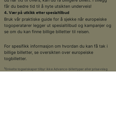
får du bedre tid til å nyte utsikten underveis!
4
.
Vær på utkikk etter spesialtilbud
Bruk vår praktiske guide for å sjekke når europeiske
togoperatører legger ut spesialtilbud og kampanjer og
se om du kan finne billige billetter til reisen.
For spesifikk informasjon om hvordan du kan få tak i
billige billetter, se oversikten over europeiske
togbilletter.
§
Enkelte togselskaper tilbyr ikke Advance-billettyper eller prisavslag
ved tidlige bestillinger. I sjeldne tilfeller kan togselskaper velge å legge
ut spesialtilbud nærmere datoen for siste-liten-billetter. Dette kommer
an på det enkelte togselskapet du skal reise med.
Ideer til andre ruter