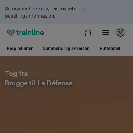
Se myndighetskrav, reisenyheter og
bestillingsinformasjon.
Kjøp billetter
Sammendrag av reisen
Rutetabell
B
Tog fra
Brugge til La Défense