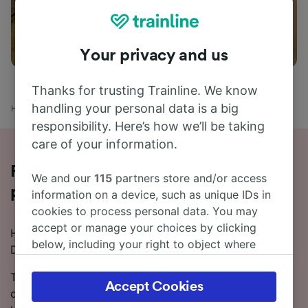
Aktiviteter
Your privacy and us
Thanks for trusting Trainline. We know
handling your personal data is a big
Hjem
Togtider
Brugge til La Défense
responsibility. Here’s how we’ll be taking
care of your information.
Reis med tog fra Brugge til La Défense
We and our
115
partners store and/or access
på 8 timer 18 minutter
information on a device, such as unique IDs in
cookies to process personal data. You may
accept or manage your choices by clicking
Hvis du vil vite mer om reisen fra Brugge til La
below, including your right to object where
Défense med tog, er dette stedet!
legitimate interest is used, or at any time in
the privacy policy page. These choices will be
Togtiden ligger vanligvis på 12 timer 53 minutter hvis
Accept Cookies
signaled to our partners and will not affect
du vil reise 266 km fra Brugge til La Défense, men du