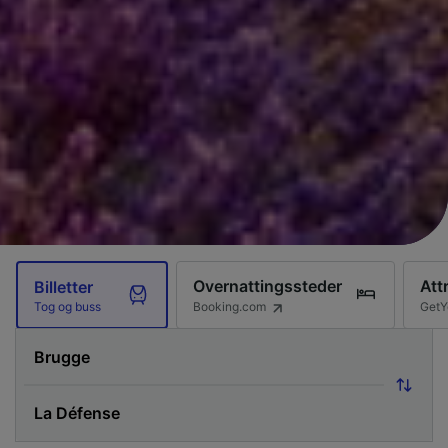
Overnattingssteder
Att
Billetter
Booking.com
GetY
Tog og buss