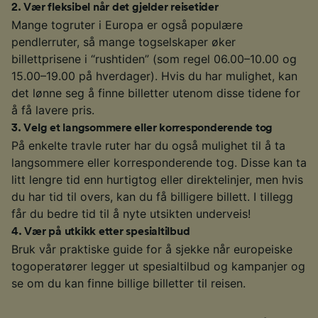
2
.
Vær fleksibel når det gjelder reisetider
Mange togruter i Europa er også populære
pendlerruter, så mange togselskaper øker
billettprisene i “rushtiden” (som regel 06.00–10.00 og
15.00–19.00 på hverdager). Hvis du har mulighet, kan
det lønne seg å finne billetter utenom disse tidene for
å få lavere pris.
3
.
Velg et langsommere eller korresponderende tog
På enkelte travle ruter har du også mulighet til å ta
langsommere eller korresponderende tog. Disse kan ta
litt lengre tid enn hurtigtog eller direktelinjer, men hvis
du har tid til overs, kan du få billigere billett. I tillegg
får du bedre tid til å nyte utsikten underveis!
4
.
Vær på utkikk etter spesialtilbud
Bruk vår praktiske guide for å sjekke når europeiske
togoperatører legger ut spesialtilbud og kampanjer og
se om du kan finne billige billetter til reisen.