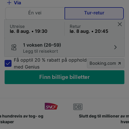
Via
Én vei
Tur-retur
Utreise
Retur
1 voksen (26–59)
Legg til reisekort
Få opptil 20 % rabatt på opphold
Booking.com
med Genius
Finn billige billetter
Slutt deg til millioner av mennesker som bruker oss
hver dag