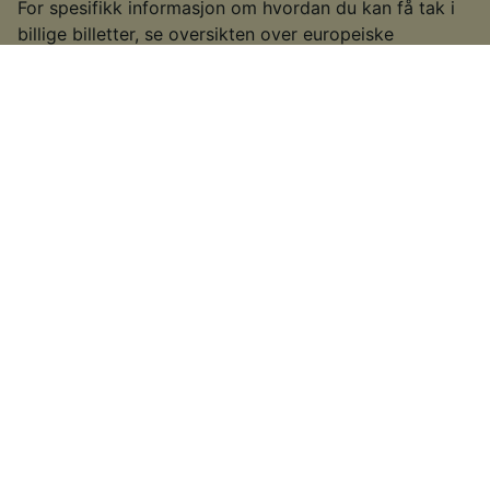
For spesifikk informasjon om hvordan du kan få tak i
billige billetter, se oversikten over europeiske
togbilletter.
§
Enkelte togselskaper tilbyr ikke Advance-billettyper eller prisavslag
ved tidlige bestillinger. I sjeldne tilfeller kan togselskaper velge å legge
ut spesialtilbud nærmere datoen for siste-liten-billetter. Dette kommer
an på det enkelte togselskapet du skal reise med.
Ideer til andre ruter
Tog fra Brugge
Tog fra La Défense
Andre ruter