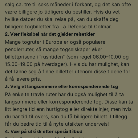
salg ca. tre til seks måneder i forkant, og det kan ofte
være billigere jo tidligere du bestiller. Hvis du vet
hvilke datoer du skal reise på, kan du skaffe deg
billigere togbilletter fra La Défense til Colmar.
2
.
Vær fleksibel når det gjelder reisetider
Mange togruter i Europa er også populære
pendlerruter, så mange togselskaper øker
billettprisene i “rushtiden” (som regel 06.00–10.00 og
15.00–19.00 på hverdager). Hvis du har mulighet, kan
det lønne seg å finne billetter utenom disse tidene for
å få lavere pris.
3
.
Velg et langsommere eller korresponderende tog
På enkelte travle ruter har du også mulighet til å ta
langsommere eller korresponderende tog. Disse kan ta
litt lengre tid enn hurtigtog eller direktelinjer, men hvis
du har tid til overs, kan du få billigere billett. I tillegg
får du bedre tid til å nyte utsikten underveis!
4
.
Vær på utkikk etter spesialtilbud