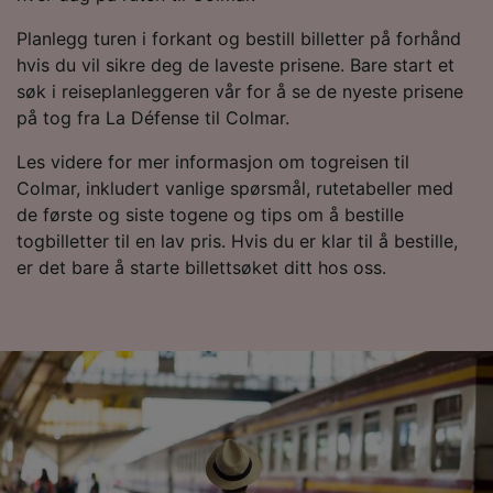
and/or access information on a device.
Planlegg turen i forkant og bestill billetter på forhånd
Personalised advertising and content,
hvis du vil sikre deg de laveste prisene. Bare start et
advertising and content measurement,
audience research and services development.
søk i reiseplanleggeren vår for å se de nyeste prisene
på tog fra La Défense til Colmar.
List of Partners
Les videre for mer informasjon om togreisen til
Colmar, inkludert vanlige spørsmål, rutetabeller med
de første og siste togene og tips om å bestille
togbilletter til en lav pris. Hvis du er klar til å bestille,
er det bare å starte billettsøket ditt hos oss.