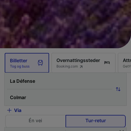
Overnattingssteder
Att
Billetter
Booking.com
GetY
Tog og buss
Via
Én vei
Tur-retur