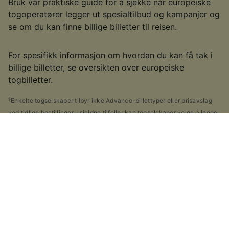
Bruk vår praktiske guide for å sjekke når europeiske
togoperatører legger ut spesialtilbud og kampanjer og
se om du kan finne billige billetter til reisen.
For spesifikk informasjon om hvordan du kan få tak i
billige billetter, se oversikten over europeiske
togbilletter.
§
Enkelte togselskaper tilbyr ikke Advance-billettyper eller prisavslag
ved tidlige bestillinger. I sjeldne tilfeller kan togselskaper velge å legge
ut spesialtilbud nærmere datoen for siste-liten-billetter. Dette kommer
an på det enkelte togselskapet du skal reise med.
Ideer til andre ruter
Tog fra La Défense