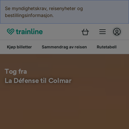
Se myndighetskrav, reisenyheter og
bestillingsinformasjon.
Kjøp billetter
Sammendrag av reisen
Rutetabell
B
Tog fra
La Défense til Colmar