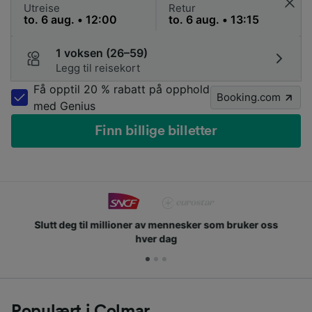
Utreise
Retur
1 voksen (26–59)
Legg til reisekort
Få opptil 20 % rabatt på opphold
Booking.com
med Genius
Finn billige billetter
Slutt deg til millioner av mennesker som bruker oss
hver dag
Populært i Colmar