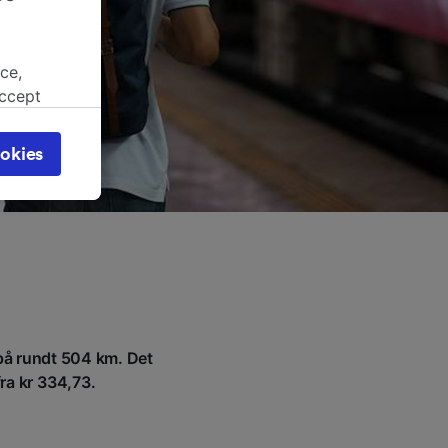
ce,
accept
object
cy page.
okies
browsing
 asked
for
alised
dience
d på rundt 504 km. Det
fra kr 334,73.