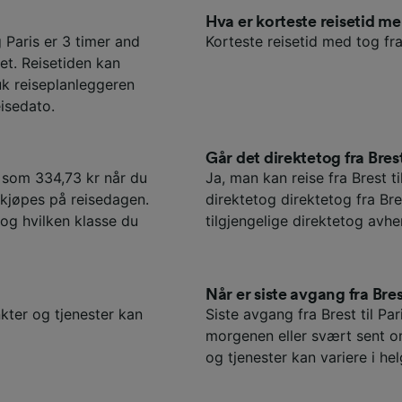
Hva er korteste reisetid m
 Paris er 3 timer and
Korteste reisetid med tog fra
et. Reisetiden kan
uk reiseplanleggeren
isedato.
Går det direktetog fra Brest
te som 334,73 kr når du
Ja, man kan reise fra Brest ti
e kjøpes på reisedagen.
direktetog direktetog fra Bre
 og hvilken klasse du
tilgjengelige direktetog avh
Når er siste avgang fra Brest
nkter og tjenester kan
Siste avgang fra Brest til Pa
morgenen eller svært sent o
og tjenester kan variere i hel