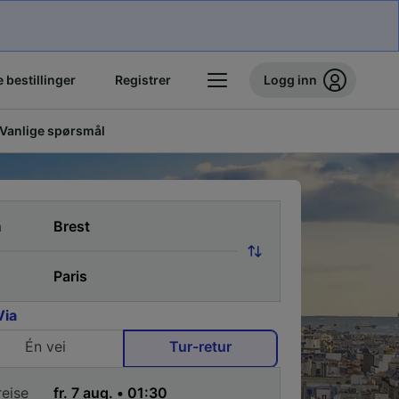
 bestillinger
Registrer
Logg inn
Vanlige spørsmål
a
Via
Én vei
Tur-retur
reise