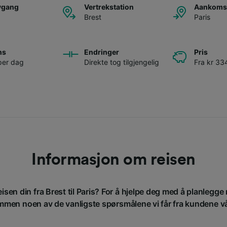
avgang
Vertrekstation
Aankomst
Brest
Paris
ns
Endringer
Pris
per dag
Direkte tog tilgjengelig
Fra kr 33
Informasjon om reisen
eisen din fra Brest til Paris? For å hjelpe deg med å planlegge r
men noen av de vanligste spørsmålene vi får fra kundene v