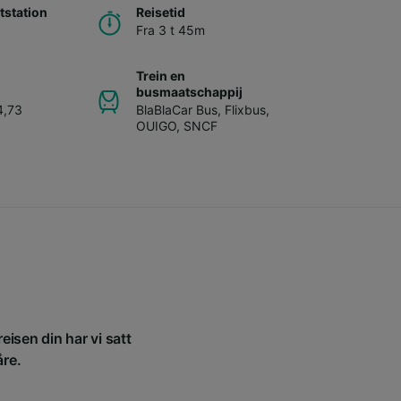
station
Reisetid
Fra 3 t 45m
Trein en
busmaatschappij
4,73
BlaBlaCar Bus
,
Flixbus
,
OUIGO
,
SNCF
eisen din har vi satt
åre.