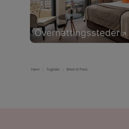
Overnattingssteder
Hjem
Togtider
Brest til Paris