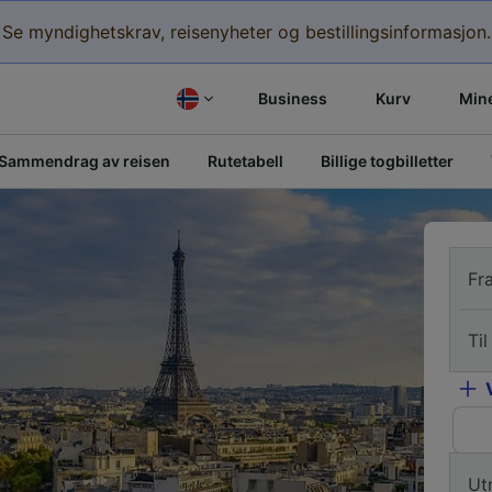
Se myndighetskrav, reisenyheter og bestillingsinformasjon.
Business
Kurv
Mine
Sammendrag av reisen
Rutetabell
Billige togbilletter
Fr
Til
Ut