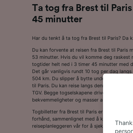
Ta tog fra Brest til Pari
45 minutter
Har du tenkt å ta tog fra Brest til Paris? Da 
Du kan forvente at reisen fra Brest til Paris 
53 minutter. Hvis du vil komme deg raskest 
togtider helt ned i 3 timer 45 minutter med d
Det går vanligvis rundt 10 tog per dag lang
504 km. Du slipper å bytte underveis, da det 
til Paris. Du kan reise langs denne ruten med
TGV. Begge togselskapene driver moderne tj
bekvemmeligheter og masser av plass til bag
Togbilletter fra Brest til Paris er vanligvis bil
forhånd, sammenlignet med å kjøpe dem på d
Thanks
reiseplanleggeren vår for å sjekke de nyeste 
person