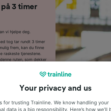
s på 3 timer
kan vi hjelpe deg.
med tog tar rundt 3 timer
mulig frem, kan du finne
e raskeste tjenestene.
s denne ruten, som dekker
går direkte tog fra Brest
 tog fra enten SNCF eller
enester med alle
asje.
Your privacy and us
ligere når du bestiller på
agen. Start et søk i
 for trusting Trainline. We know handling your
prisene.
al data is a big responsibility. Here’s how we’ll 