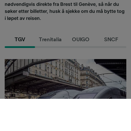
nødvendigvis direkte fra Brest til Genève, så når du
søker etter billetter, husk å sjekke om du må bytte tog
i løpet av reisen.
TGV
Trenitalia
OUIGO
SNCF