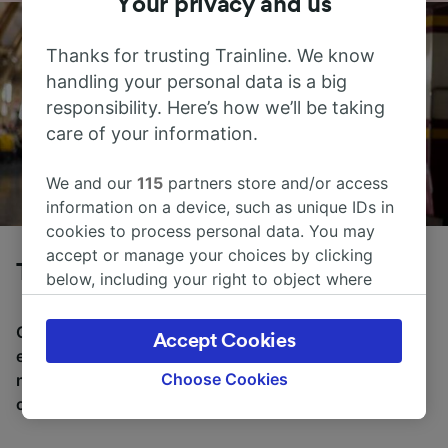
Your privacy and us
Thanks for trusting Trainline. We know
handling your personal data is a big
responsibility. Here’s how we’ll be taking
care of your information.
We and our
115
partners store and/or access
information on a device, such as unique IDs in
cookies to process personal data. You may
accept or manage your choices by clicking
Tog fra Brest til Genève
below, including your right to object where
legitimate interest is used, or at any time in
the privacy policy page. These choices will be
Gjennomsnittlig tid å reise fra Brest til Genève med tog
Accept Cookies
signaled to our partners and will not affect
er 12 t 55m, over en avstand på rundt 836 km. Det er
browsing data. Your data will not be used for
Choose Cookies
normalt 14 tog per dag som reiser fra Brest til Genève,
tracking purposes if you have asked us not to
og billetter starter fra kr 2 089,68.
track you.