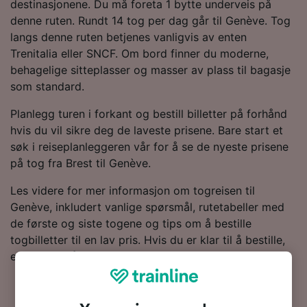
destinasjonene. Du må foreta 1 bytte underveis på
denne ruten. Rundt 14 tog per dag går til Genève. Tog
langs denne ruten betjenes vanligvis av enten
Trenitalia eller SNCF. Om bord finner du moderne,
behagelige sitteplasser og masser av plass til bagasje
som standard.
Planlegg turen i forkant og bestill billetter på forhånd
hvis du vil sikre deg de laveste prisene. Bare start et
søk i reiseplanleggeren vår for å se de nyeste prisene
på tog fra Brest til Genève.
Les videre for mer informasjon om togreisen til
Genève, inkludert vanlige spørsmål, rutetabeller med
de første og siste togene og tips om å bestille
togbilletter til en lav pris. Hvis du er klar til å bestille,
er det bare å starte billettsøket ditt hos oss.