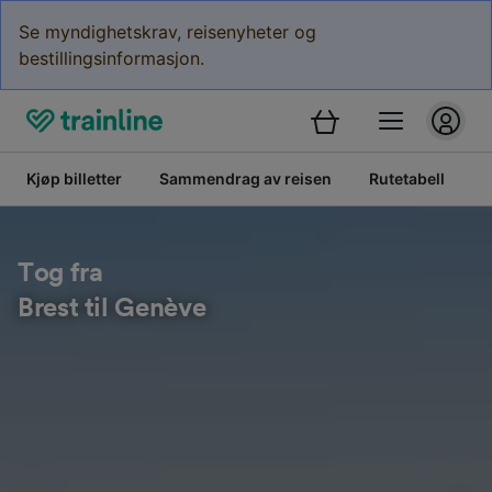
Se myndighetskrav, reisenyheter og
bestillingsinformasjon.
Kjøp billetter
Sammendrag av reisen
Rutetabell
B
Tog fra
Brest til Genève