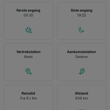
We and our partners process data to provide:
Use precise geolocation data. Actively scan
Første avgang
Siste avgang
device characteristics for identification. Store
05:20
19:22
and/or access information on a device.
Personalised advertising and content,
advertising and content measurement,
audience research and services development.
List of Partners
Vertrekstation
Aankomststation
Brest
Genève
Reisetid
Afstand
Fra 9 t 4m
836 km