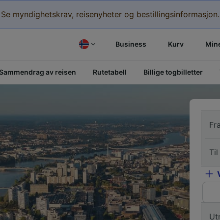
Se myndighetskrav, reisenyheter og bestillingsinformasjon.
Business
Kurv
Mine
Sammendrag av reisen
Rutetabell
Billige togbilletter
Fr
Til
Ut