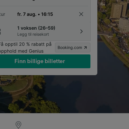
tur
1 voksen (26–59)
Legg til reisekort
Få opptil 20 % rabatt på
Booking.com
opphold med Genius
Finn billige billetter