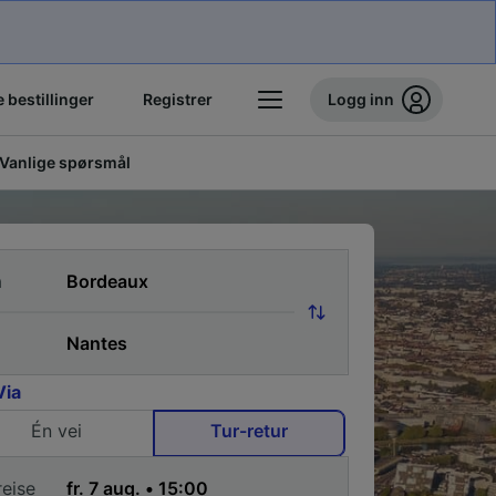
 bestillinger
Registrer
Logg inn
Vanlige spørsmål
a
Via
Én vei
Tur-retur
reise