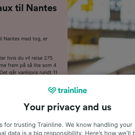
ux til Nantes
il Nantes med tog, er
er hvis du vil reise 275
me frem på så lite som 4
Det går vanligvis rundt 11
 å bekymre deg for å
engelig. Hovedoperatøren
nligvis dem du kjøper
r av reisen din til Nantes.
Your privacy and us
 forhånd i stedet for å
veste prisene. Du kan
 for trusting Trainline. We know handling your
eplanleggeren vår.
al data is a big responsibility. Here’s how we’ll 