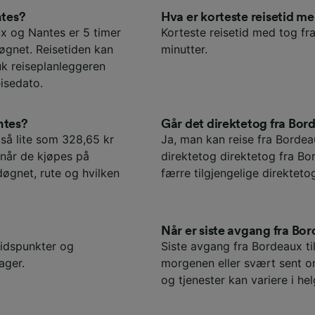
ntes?
Hva er korteste reisetid 
x og Nantes er 5 timer
Korteste reisetid med tog fr
øgnet. Reisetiden kan
minutter.
uk reiseplanleggeren
isedato.
ntes?
Går det direktetog fra Bor
 så lite som 328,65 kr
Ja, man kan reise fra Bordeau
 når de kjøpes på
direktetog direktetog fra Bo
døgnet, rute og hvilken
færre tilgjengelige direktet
Når er siste avgang fra Bor
Tidspunkter og
Siste avgang fra Bordeaux ti
ager.
morgenen eller svært sent o
og tjenester kan variere i hel