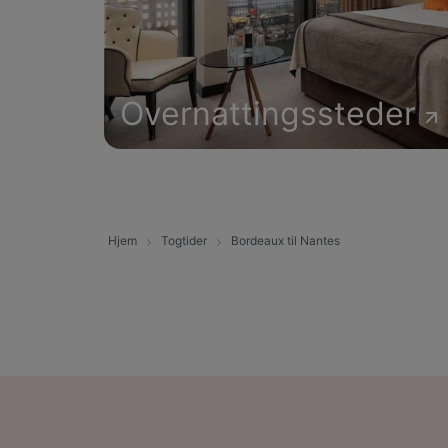
Overnattingssteder
Hjem
Togtider
Bordeaux til Nantes