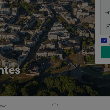
Re
ntes