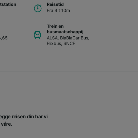
station
Reisetid
Fra 4 t 10m
Trein en
busmaatschappij
8,65
ALSA
,
BlaBlaCar Bus
,
Flixbus
,
SNCF
egge reisen din har vi
 våre.