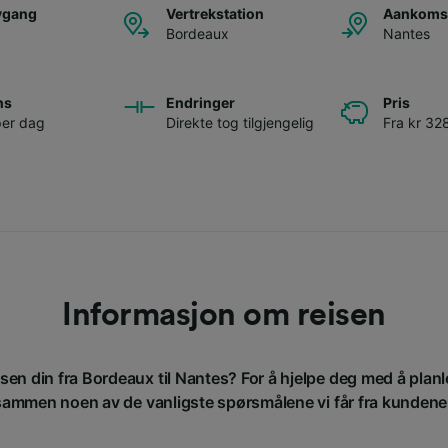
avgang
Vertrekstation
Aankomst
Bordeaux
Nantes
ns
Endringer
Pris
per dag
Direkte tog tilgjengelig
Fra kr 32
Informasjon om reisen
isen din fra Bordeaux til Nantes? For å hjelpe deg med å planl
sammen noen av de vanligste spørsmålene vi får fra kundene