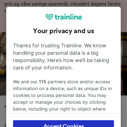
pris og våre vanlige spørsmål, inkludert dagens første
og siste tog.
Your privacy and us
Thanks for trusting Trainline. We know
handling your personal data is a big
responsibility. Here’s how we’ll be taking
care of your information.
We and our
115
partners store and/or access
information on a device, such as unique IDs in
cookies to process personal data. You may
accept or manage your choices by clicking
Tog fra Rimini (città) til Firenze
below, including your right to object where
legitimate interest is used, or at any time in
the privacy policy page. These choices will be
Gjennomsnittlig tid å reise fra Rimini (città) til Firenze
Accept Cookies