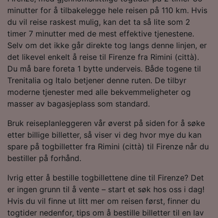
minutter for å tilbakelegge hele reisen på 110 km. Hvis
du vil reise raskest mulig, kan det ta så lite som 2
timer 7 minutter med de mest effektive tjenestene.
Selv om det ikke går direkte tog langs denne linjen, er
det likevel enkelt å reise til Firenze fra Rimini (città).
Du må bare foreta 1 bytte underveis. Både togene til
Trenitalia og Italo betjener denne ruten. De tilbyr
moderne tjenester med alle bekvemmeligheter og
masser av bagasjeplass som standard.
Bruk reiseplanleggeren vår øverst på siden for å søke
etter billige billetter, så viser vi deg hvor mye du kan
spare på togbilletter fra Rimini (città) til Firenze når du
bestiller på forhånd.
Ivrig etter å bestille togbillettene dine til Firenze? Det
er ingen grunn til å vente – start et søk hos oss i dag!
Hvis du vil finne ut litt mer om reisen først, finner du
togtider nedenfor, tips om å bestille billetter til en lav