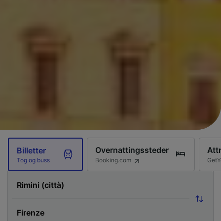
Overnattingssteder
Att
Billetter
Booking.com
GetY
Tog og buss