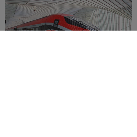
Frecciarossa-hurtigtogene er Trenitalias flaggskip,
med en toppfart på 300 km/t. De utmerker seg med
komfort, topp-moderne design og redusert
miljøbelastning. Alle Frecciarossa-tog har spisevogn,
gratis WiFi og fire billettkategorier – Standard,
Premium (med drikke, velkomstsnacks ved
påstigning), Business (med drikke og snacks og større
seter) og Executive (med Fast Track, tilgang til