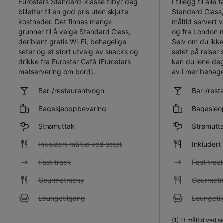
Eurostars Standard-klasse tilbyr deg
I tillegg til alle 
billetter til en god pris uten skjulte
Standard Class, 
kostnader. Det finnes mange
måltid servert ve
grunner til å velge Standard Class,
og fra London m
deriblant gratis Wi-Fi, behagelige
Selv om du ikke
seter og et stort utvalg av snacks og
setet på reiser 
drikke fra Eurostar Café (Eurostars
kan du lene deg
matservering om bord).
av i mer behage
Bar-/restaurantvogn
Bar-/rest
Bagasjeoppbevaring
Bagasjeo
Strømuttak
Strømutt
Inkludert måltid ved setet
Inkludert
Fast track
Fast trac
Gourmetmeny
Gourmet
Loungetilgang
Loungeti
(1)
Et måltid ved se