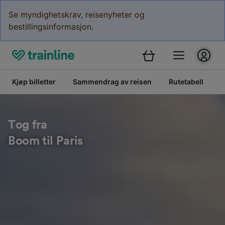
Se myndighetskrav, reisenyheter og
bestillingsinformasjon.
Kjøp billetter
Sammendrag av reisen
Rutetabell
K
Tog fra
Boom til Paris