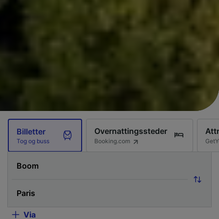
Overnattingssteder
Att
Billetter
Booking.com
GetY
Tog og buss
Via