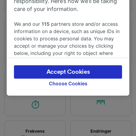
responsibility. Here’s how we’ll be taking
care of your information.
We and our
115
partners store and/or access
Vertrekstation
Aankomststation
information on a device, such as unique IDs in
Boom
Paris
cookies to process personal data. You may
accept or manage your choices by clicking
below, including your right to object where
legitimate interest is used, or at any time in
the privacy policy page. These choices will be
Accept Cookies
signaled to our partners and will not affect
Reisetid
Afstand
browsing data. Your data will not be used for
Choose Cookies
Fra 3 t 20m
287 km
tracking purposes if you have asked us not to
track you.
We and our partners process data to provide:
Use precise geolocation data. Actively scan
device characteristics for identification. Store
and/or access information on a device.
Frekvens
Endringer
Personalised advertising and content,