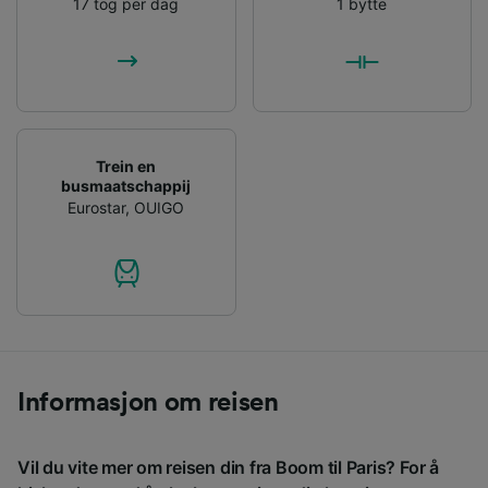
17 tog per dag
1 bytte
advertising and content measurement,
audience research and services development.
List of Partners
Trein en
busmaatschappij
Eurostar
,
OUIGO
Informasjon om reisen
Vil du vite mer om reisen din fra Boom til Paris? For å