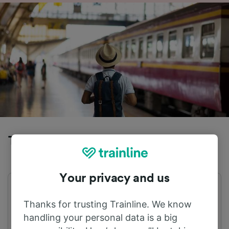
Tog fra Boom til Paris
Your privacy and us
Første avgang
Siste avgang
05:15
23:15
Thanks for trusting Trainline. We know
handling your personal data is a big