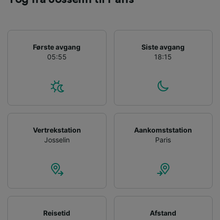
Personalised advertising and content,
advertising and content measurement,
audience research and services development.
List of Partners
Første avgang
Siste avgang
05:55
18:15
Vertrekstation
Aankomststation
Josselin
Paris
Reisetid
Afstand