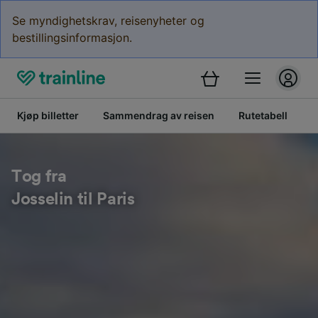
Se myndighetskrav, reisenyheter og
bestillingsinformasjon.
Kjøp billetter
Sammendrag av reisen
Rutetabell
B
Tog fra
Josselin til Paris