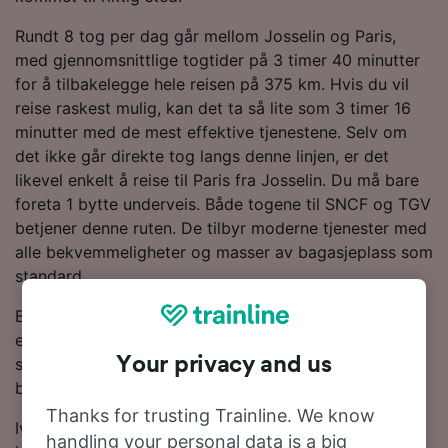
Rundt 8 tog per dag går mellom Josselin og Paris,
med gjennomsnittlige togtider på 3 timer 40 minutter
for å tilbakelegge hele reisen på 375 km. Hvis du vil
reise raskest mulig, kan det ta så lite som 3 timer 16
minutter med de mest effektive tjenestene. Selv om
det ikke går direkte tog langs denne linjen, er det
likevel enkelt å reise til Paris fra Josselin. Du må bare
foreta 1 bytte underveis. Både togene til SNCF og TGV
betjener denne ruten. De tilbyr moderne tjenester med
alle bekvemmeligheter og masser av bagasjeplass som
standard.
Bruk reiseplanleggeren vår øverst på siden for å søke
etter billige billetter, så viser vi deg hvor mye du kan
Your privacy and us
spare på togbilletter fra Josselin til Paris når du
bestiller på forhånd.
Thanks for trusting Trainline. We know
Ivrig etter å bestille togbillettene dine til Paris? Det er
handling your personal data is a big