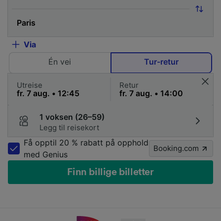
Via
Én vei
Tur-retur
Utreise
Retur
1 voksen (26–59)
Legg til reisekort
Få opptil 20 % rabatt på opphold
Booking.com
med Genius
Finn billige billetter