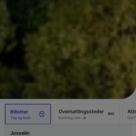
Overnattingssteder
Att
Billetter
Booking.com
GetY
Tog og buss