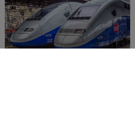
TGV er selskapet SNCFs høyhastighetstog. De knytter
sammen de største franske byene i hastigheter opptil
320 km/t. Alle TGV-tog har spisevogn, gratis WiFi,
strømuttak og nedtakbare hyller. TGV tilbyr to
komfortklasser – 1. klasse og 2. klasse – med mer
fleksible togbilletter og tilgang til Grand Voyageur-
lounge på enkelte stasjoner.