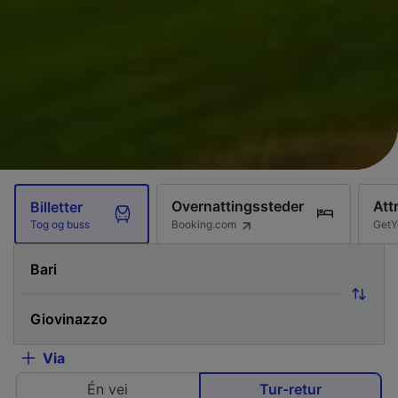
Overnattingssteder
Att
Billetter
Booking.com
GetY
Tog og buss
Via
Én vei
Tur-retur