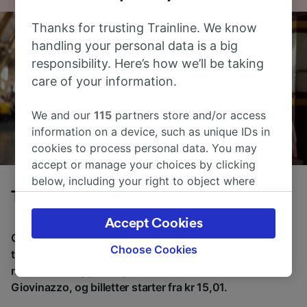
Thanks for trusting Trainline. We know
handling your personal data is a big
responsibility. Here’s how we’ll be taking
care of your information.
We and our
115
partners store and/or access
information on a device, such as unique IDs in
cookies to process personal data. You may
accept or manage your choices by clicking
below, including your right to object where
Tog fra Bari til Giovinazzo
legitimate interest is used, or at any time in
the privacy policy page. These choices will be
Accept Cookies
signaled to our partners and will not affect
Gjennomsnittlig tid å reise fra Bari til Giovinazzo med
browsing data. Your data will not be used for
Choose Cookies
tog er 10m, over en avstand på rundt 17 km. Det er
tracking purposes if you have asked us not to
normalt 36 tog per dag som reiser fra Bari til
track you.
Giovinazzo, og billetter starter fra kr 15,01.