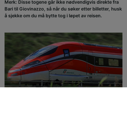
Merk: Disse togene går ikke nødvendigvis direkte fra
Bari til Giovinazzo, så når du søker etter billetter, husk
å sjekke om du må bytte tog i løpet av reisen.
Trenitalia er det nasjonale jernbaneselskapet i Italia, og