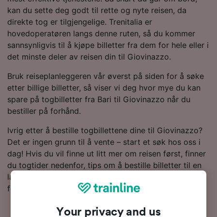
kan du sette deg godt til rette og nyte reisen, da
direkte tog er tilgjengelige. Trenitalia er
hovedoperatøren langs denne ruten, så du kommer
sannsynligvis til å kjøpe billetter fra dem for hele eller i
det minste deler av reisen din til Giovinazzo.
Bruk reiseplanleggeren vår øverst på siden for å søke
etter billige billetter, så viser vi deg hvor mye du kan
spare på togbilletter fra Bari til Giovinazzo når du
bestiller på forhånd.
Ivrig etter å bestille togbillettene dine til Giovinazzo?
Det er ingen grunn til å vente – start et søk hos oss i
dag! Hvis du vil finne ut litt mer om reisen først, finner
du togtider nedenfor, tips om å bestille billetter til en
lav pris og våre vanlige spørsmål, inkludert dagens
første og siste tog.
Your privacy and us