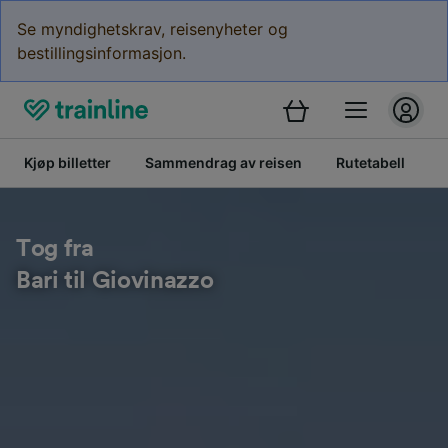
Se myndighetskrav, reisenyheter og
bestillingsinformasjon.
Kjøp billetter
Sammendrag av reisen
Rutetabell
B
Tog fra
Bari til Giovinazzo