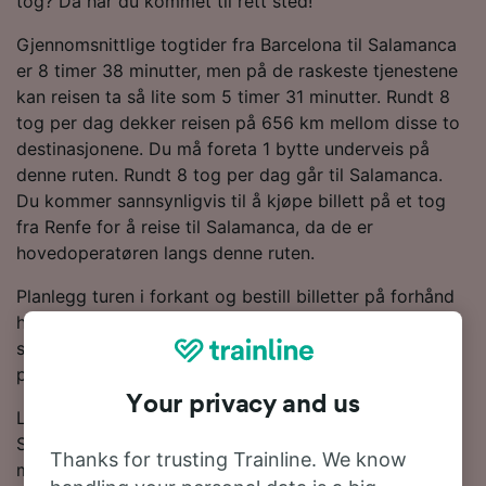
tog? Da har du kommet til rett sted!
Gjennomsnittlige togtider fra Barcelona til Salamanca
er 8 timer 38 minutter, men på de raskeste tjenestene
kan reisen ta så lite som 5 timer 31 minutter. Rundt 8
tog per dag dekker reisen på 656 km mellom disse to
destinasjonene. Du må foreta 1 bytte underveis på
denne ruten. Rundt 8 tog per dag går til Salamanca.
Du kommer sannsynligvis til å kjøpe billett på et tog
fra Renfe for å reise til Salamanca, da de er
hovedoperatøren langs denne ruten.
Planlegg turen i forkant og bestill billetter på forhånd
hvis du vil sikre deg de laveste prisene. Bare start et
søk i reiseplanleggeren vår for å se de nyeste prisene
på tog fra Barcelona til Salamanca.
Your privacy and us
Les videre for mer informasjon om togreisen til
Salamanca, inkludert vanlige spørsmål, rutetabeller
Thanks for trusting Trainline. We know
med de første og siste togene og tips om å bestille