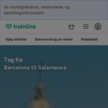
Se myndighetskrav, reisenyheter og
bestillingsinformasjon.
Kjøp billetter
Sammendrag av reisen
Rutetabell
K
Tog fra
Barcelona til Salamanca