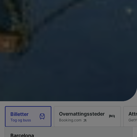
Overnattingssteder
Att
Billetter
Booking.com
GetY
Tog og buss