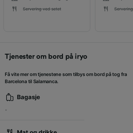
Servering ved setet
Servering
Tjenester om bord på iryo
Få vite mer om tjenestene som tilbys om bord på tog fra
Barcelona til Salamanca.
Bagasje
-
Mat og drikke