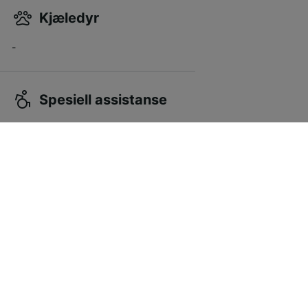
Kjæledyr
-
Spesiell assistanse
-
Billige togbilletter fra Barcelona til
Salamanca
Togbilletter fra Barcelona til Salamanca koster fra
kr 499,88 én vei for en standardklassebillett hvis
du bestiller på forhånd. Hvis du bestiller på dagen,