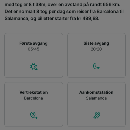
med tog er 8 t 38m, over en avstand på rundt 656 km.
Personalised advertising and content,
advertising and content measurement,
Det er normalt 8 tog per dag som reiser fra Barcelona til
audience research and services development.
Salamanca, og billetter starter fra kr 499,88.
List of Partners
Første avgang
Siste avgang
05:45
20:20
Vertrekstation
Aankomststation
Barcelona
Salamanca