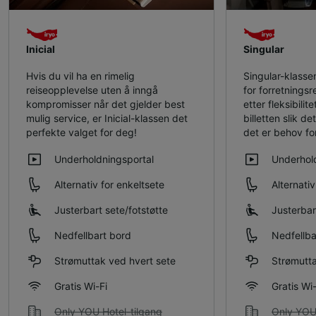
Inicial
Singular
Hvis du vil ha en rimelig
Singular-klassen
reiseopplevelse uten å inngå
for forretnings
kompromisser når det gjelder best
etter fleksibili
mulig service, er Inicial-klassen det
billetten slik 
perfekte valget for deg!
det er behov fo
Underholdningsportal
Underhol
Alternativ for enkeltsete
Alternativ
Justerbart sete/​fotstøtte
Justerbart
Nedfellbart bord
Nedfellba
Strømuttak ved hvert sete
Strømutta
Gratis Wi-Fi
Gratis Wi-
Only YOU Hotel-tilgang
Only YOU 