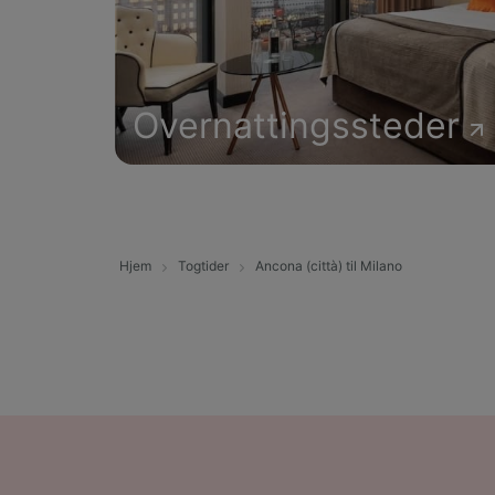
Overnattingssteder
Hjem
Togtider
Ancona (città) til Milano