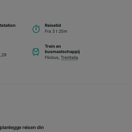
station
Reisetid
Fra 3 t 25m
Trein en
busmaatschappij
8,29
Flixbus
,
Trenitalia
 planlegge reisen din