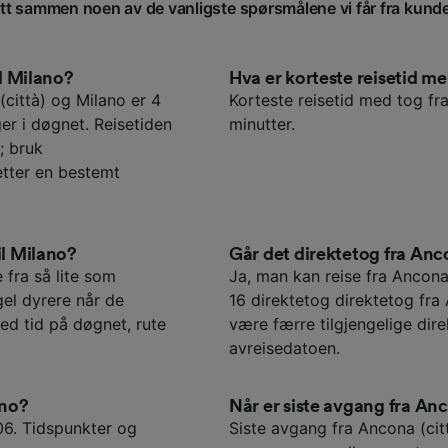
att sammen noen av de vanligste spørsmålene vi får fra kund
il Milano?
Hva er korteste reisetid m
città) og Milano er 4
Korteste reisetid med tog fra
r i døgnet. Reisetiden
minutter.
; bruk
etter en bestemt
il Milano?
Går det direktetog fra Anco
e fra så lite som
Ja, man kan reise fra Ancona 
gel dyrere når de
16 direktetog direktetog fra 
ed tid på døgnet, rute
være færre tilgjengelige dir
avreisedatoen.
ano?
Når er siste avgang fra Anc
:06. Tidspunkter og
Siste avgang fra Ancona (citt