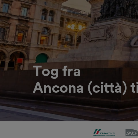
Tog fra
Ancona (città) t