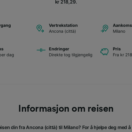
kr 218,29.
avgang
Vertrekstation
Aankomst
Ancona (città)
Milano
ns
Endringer
Pris
per dag
Direkte tog tilgjengelig
Fra kr 21
Informasjon om reisen
eisen din fra Ancona (città) til Milano? For å hjelpe deg med å