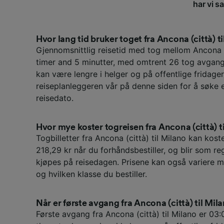
har vi s
Hvor lang tid bruker toget fra Ancona (città) t
Gjennomsnittlig reisetid med tog mellom Ancona (
timer and 5 minutter, med omtrent 26 tog avgange
kan være lengre i helger og på offentlige fridager
reiseplanleggeren vår på denne siden for å søke 
reisedato.
Hvor mye koster togreisen fra Ancona (città) t
Togbilletter fra Ancona (città) til Milano kan kost
218,29 kr når du forhåndsbestiller, og blir som re
kjøpes på reisedagen. Prisene kan også variere m
og hvilken klasse du bestiller.
Når er første avgang fra Ancona (città) til Mil
Første avgang fra Ancona (città) til Milano er 03