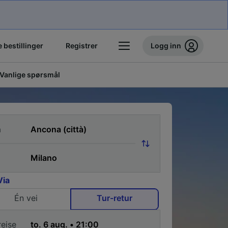
 bestillinger
Registrer
Logg inn
Vanlige spørsmål
a
Via
Én vei
Tur-retur
reise