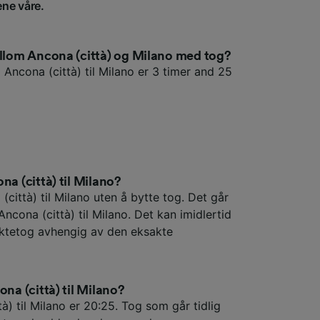
ene våre.
ellom Ancona (città) og Milano med tog?
 Ancona (città) til Milano er 3 timer and 25
na (città) til Milano?
(città) til Milano uten å bytte tog. Det går
Ancona (città) til Milano. Det kan imidlertid
ektetog avhengig av den eksakte
ona (città) til Milano?
à) til Milano er 20:25. Tog som går tidlig