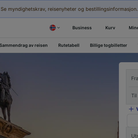
Se myndighetskrav, reisenyheter og bestillingsinformasjon.
Business
Kurv
Mine
Sammendrag av reisen
Rutetabell
Billige togbilletter
Fr
Til
Ut