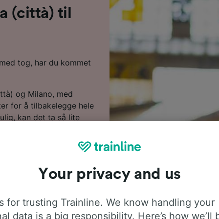
 (città) til
no med tog, har du kommet
ttà) og Milano, med
er for å tilbakelegge hele
lig, kan det ta så lite
ve tjenestene. Så snart
te og nyte reisen, da
ovedoperatøren langs denne
billetter fra dem for hele
Your privacy and us
o.
r å søke etter billige
 for trusting Trainline. We know handling your
re på togbilletter fra
al data is a big responsibility. Here’s how we’ll 
forhånd.