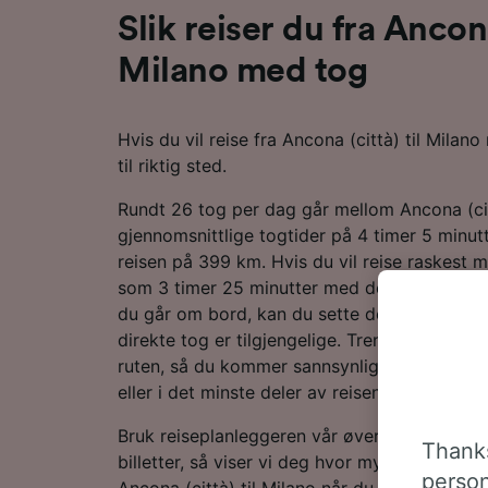
Slik reiser du fra Ancona
Milano med tog
Hvis du vil reise fra Ancona (città) til Mila
til riktig sted.
Rundt 26 tog per dag går mellom Ancona (ci
gjennomsnittlige togtider på 4 timer 5 minutt
reisen på 399 km. Hvis du vil reise raskest mu
som 3 timer 25 minutter med de mest effekti
du går om bord, kan du sette deg godt til ret
direkte tog er tilgjengelige. Trenitalia er h
ruten, så du kommer sannsynligvis til å kjøpe 
eller i det minste deler av reisen din til Milan
Bruk reiseplanleggeren vår øverst på siden fo
Thanks
billetter, så viser vi deg hvor mye du kan spa
person
Ancona (città) til Milano når du bestiller på 