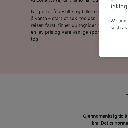
taking
Ivrig etter å bestille togbillettene dine til Mi
å vente – start et søk hos oss i dag! Hvis du v
We and
reisen først, finner du togtider nedenfor, tips 
such as
en lav pris og våre vanlige spørsmål, inklude
or mana
tog.
where le
These ch
data. Y
us not t
We and 
Use prec
identifi
adverti
researc
List of 
Gjennomsnittlig tid å
km. Det er normalt