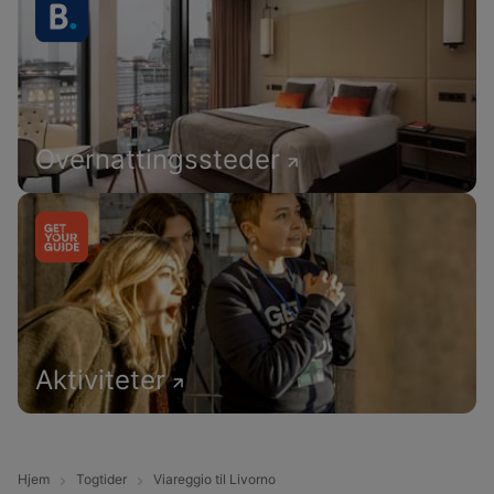
Overnattingssteder
Aktiviteter
Hjem
Togtider
Viareggio til Livorno