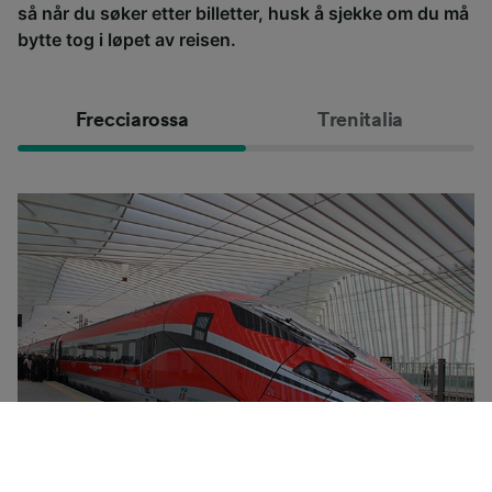
så når du søker etter billetter, husk å sjekke om du må
bytte tog i løpet av reisen.
Frecciarossa
Trenitalia