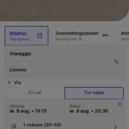
Overnattingssteder
Att
Billetter
Booking.com
GetY
Tog og buss
Via
Én vei
Tur-retur
Utreise
Retur
1 voksen (30–59)