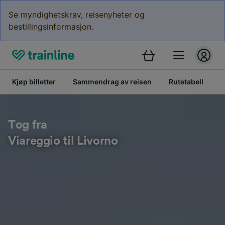
Se myndighetskrav, reisenyheter og
bestillingsinformasjon.
Kjøp billetter
Sammendrag av reisen
Rutetabell
B
Tog fra
Viareggio til Livorno