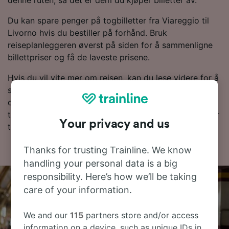
Du kan spare penger på togbilletter fra Viareggio til
Livorno hvis du bestiller på forhånd. Bruk
reiseplanleggeren øverst på siden for å sammenligne
billettpriser og få de laveste prisene.
Hvis du vil vite mer om reisen, kan du lese videre for å
se rutetabeller, tips om å finne billetter til en lav pris
og vanlige spørsmål, inkludert dagens første og siste
tog. Vil du gå rett til bestillingen? Start søket ditt etter
Your privacy and us
togbilletter hos oss i dag!
Thanks for trusting Trainline. We know
handling your personal data is a big
responsibility. Here’s how we’ll be taking
care of your information.
We and our
115
partners store and/or access
information on a device, such as unique IDs in