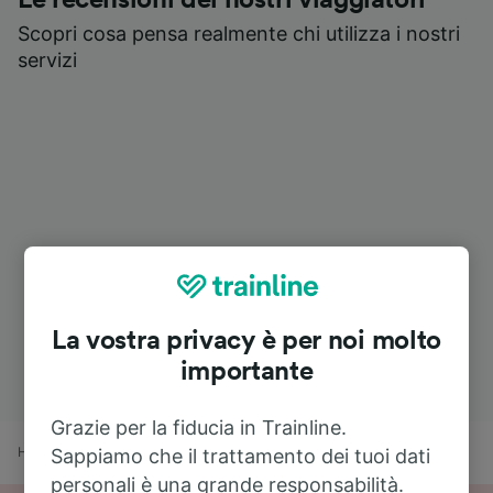
Scopri cosa pensa realmente chi utilizza i nostri
servizi
La vostra privacy è per noi molto
importante
Grazie per la fiducia in Trainline.
Home
Orari treni
Ventimiglia a Nizza
Sappiamo che il trattamento dei tuoi dati
personali è una grande responsabilità.