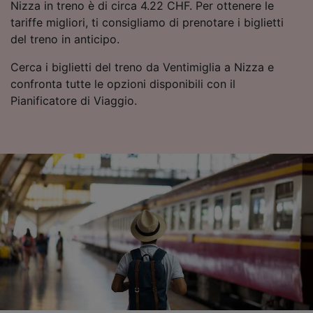
Nizza in treno è di circa 4.22 CHF. Per ottenere le
fornire:
tariffe migliori, ti consigliamo di prenotare i biglietti
Utilizzare dati di geolocalizzazione precisi.
del treno in anticipo.
Scansione attiva delle caratteristiche del
dispositivo ai fini dell’identificazione.
Cerca i biglietti del treno da Ventimiglia a Nizza e
Archiviare informazioni su dispositivo e/o
confronta tutte le opzioni disponibili con il
accedervi. Pubblicità e contenuti
personalizzati, misurazione delle prestazioni
Pianificatore di Viaggio.
dei contenuti e degli annunci, ricerche sul
pubblico, sviluppo di servizi.
Elenco dei partner (fornitori)