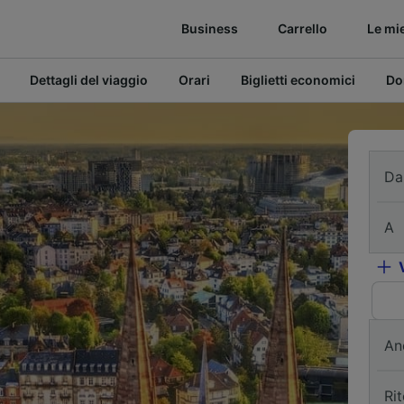
Business
Carrello
Le mi
Dettagli del viaggio
Orari
Biglietti economici
Do
Da
A
An
Ri