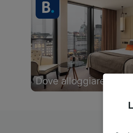
Dove alloggiare
L