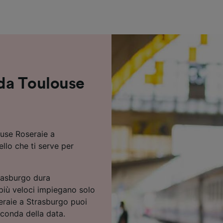
ei partner (fornitori)
 da Toulouse
ouse Roseraie a
ello che ti serve per
trasburgo dura
più veloci impiegano solo
eraie a Strasburgo puoi
seconda della data.