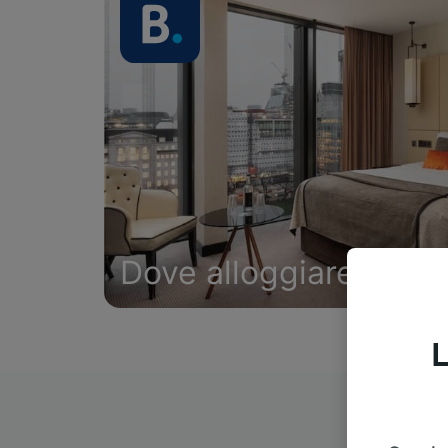
Dove alloggiare
L