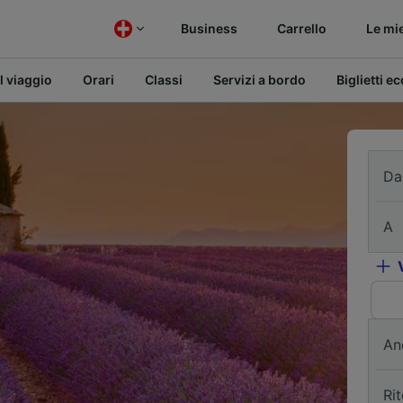
Business
Carrello
Le mi
l viaggio
Orari
Classi
Servizi a bordo
Biglietti e
Da
A
An
Ri