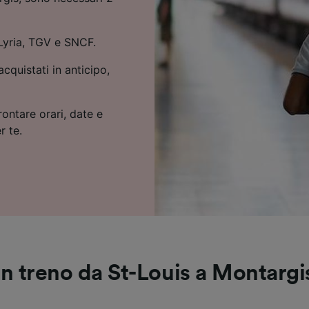
 Lyria, TGV e SNCF.
cquistati in anticipo,
rontare orari, date e
r te.
In treno da St-Louis a Montargi