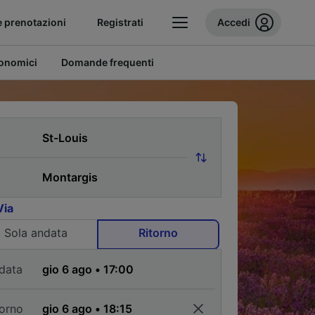
e prenotazioni
Registrati
Accedi
conomici
Domande frequenti
Via
Sola andata
Ritorno
data
torno