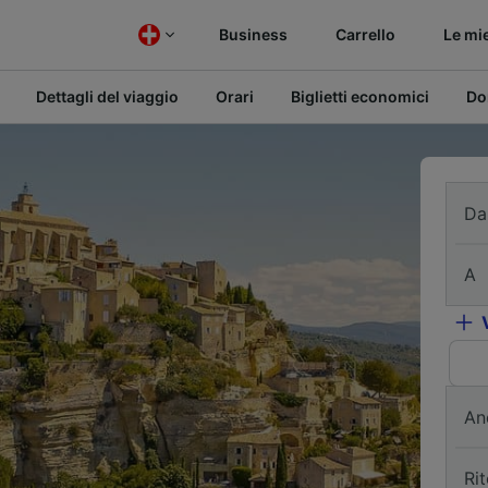
Business
Carrello
Le mi
Dettagli del viaggio
Orari
Biglietti economici
Do
Da
A
An
Ri