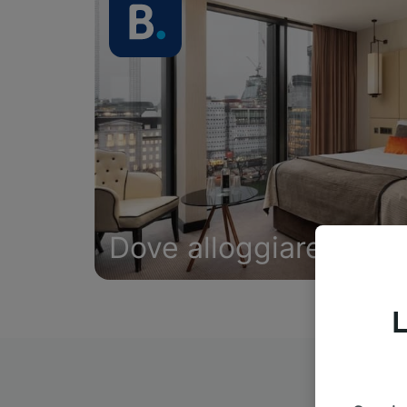
Dove alloggiare
L