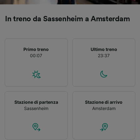
Utilizzare dati di geolocalizzazione precisi.
Scansione attiva delle caratteristiche del
dispositivo ai fini dell’identificazione.
In treno da Sassenheim a Amsterdam
Archiviare informazioni su dispositivo e/o
accedervi. Pubblicità e contenuti
personalizzati, misurazione delle prestazioni
dei contenuti e degli annunci, ricerche sul
pubblico, sviluppo di servizi.
Primo treno
Ultimo treno
00:07
23:37
Elenco dei partner (fornitori)
Stazione di partenza
Stazione di arrivo
Sassenheim
Amsterdam