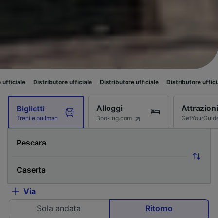
tributore ufficiale
Distributore ufficiale
Distributore ufficiale
Distributo
Alloggi
Attrazioni
Biglietti
Booking.com
GetYourGuid
Treni e pullman
Via
Sola andata
Ritorno