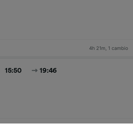
4h 21m
,
1 cambio
15:50
19:46
3h 56m
,
1 cambio