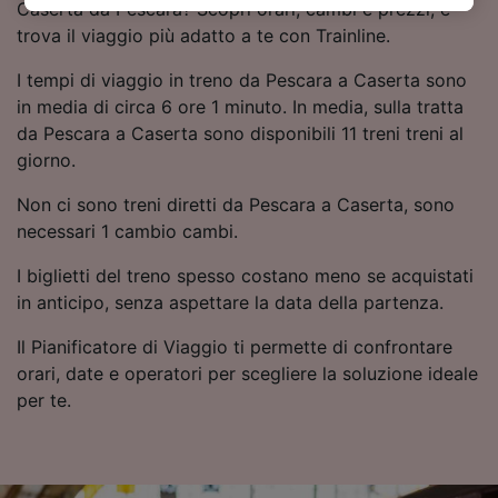
Caserta da Pescara? Scopri orari, cambi e prezzi, e
dell'informativa sulla privacy. Queste scelte
trova il viaggio più adatto a te con Trainline.
verranno segnalate ai nostri partner e non
influenzeranno i dati sulla navigazione. I tuoi
I tempi di viaggio in treno da Pescara a Caserta sono
dati non verranno usati a scopi di
in media di circa 6 ore 1 minuto. In media, sulla tratta
tracciamento se non ci hai fornito il consenso
da Pescara a Caserta sono disponibili 11 treni treni al
per farlo.
giorno.
Noi e i nostri partner trattiamo i dati per
Non ci sono treni diretti da Pescara a Caserta, sono
fornire:
necessari 1 cambio cambi.
Utilizzare dati di geolocalizzazione precisi.
Scansione attiva delle caratteristiche del
I biglietti del treno spesso costano meno se acquistati
dispositivo ai fini dell’identificazione.
in anticipo, senza aspettare la data della partenza.
Archiviare informazioni su dispositivo e/o
accedervi. Pubblicità e contenuti
Il Pianificatore di Viaggio ti permette di confrontare
personalizzati, misurazione delle prestazioni
orari, date e operatori per scegliere la soluzione ideale
dei contenuti e degli annunci, ricerche sul
per te.
pubblico, sviluppo di servizi.
Elenco dei partner (fornitori)