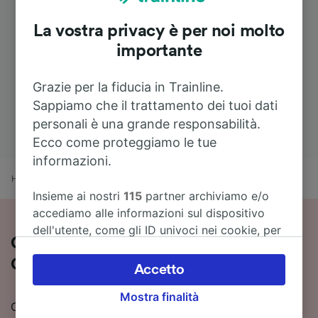
La vostra privacy è per noi molto
importante
Grazie per la fiducia in Trainline.
Sappiamo che il trattamento dei tuoi dati
personali è una grande responsabilità.
Ecco come proteggiamo le tue
informazioni.
Home
Orari treni
Pescara a Caserta
Insieme ai nostri
115
partner archiviamo e/o
accediamo alle informazioni sul dispositivo
dell'utente, come gli ID univoci nei cookie, per
Guida al viaggio in treno da Pescara a
il trattamento dei dati personali. È possibile
Caserta
accettare o gestire le proprie scelte facendo
Accetto
clic di seguito, tra cui il proprio diritto di
Mostra finalità
opporsi sulla base di un interesse legittimo o
Cerchi informazioni su come arrivare in treno a
comunque in qualsiasi momento nella pagina