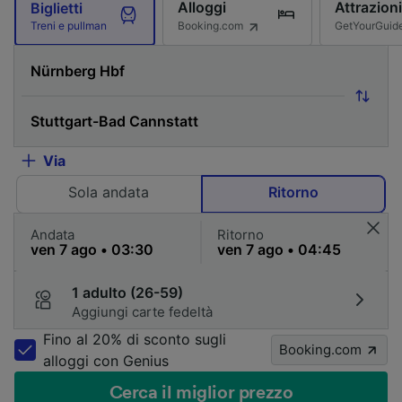
Alloggi
Attrazioni
Biglietti
Booking.com
GetYourGuid
Treni e pullman
Via
Sola andata
Ritorno
Andata
Ritorno
1 adulto (26-59)
Aggiungi carte fedeltà
Fino al 20% di sconto sugli
Booking.com
alloggi con Genius
Cerca il miglior prezzo