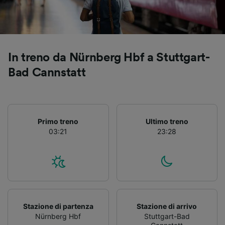
Utilizzare dati di geolocalizzazione precisi.
Scansione attiva delle caratteristiche del
dispositivo ai fini dell’identificazione.
Archiviare informazioni su dispositivo e/o
accedervi. Pubblicità e contenuti
In treno da Nürnberg Hbf a Stuttgart-
personalizzati, misurazione delle prestazioni
dei contenuti e degli annunci, ricerche sul
Bad Cannstatt
pubblico, sviluppo di servizi.
Elenco dei partner (fornitori)
Primo treno
Ultimo treno
03:21
23:28
Stazione di partenza
Stazione di arrivo
Nürnberg Hbf
Stuttgart-Bad