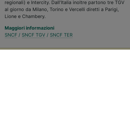
regionali) e Intercity. Dall'Italia inoltre partono tre TGV
al giorno da Milano, Torino e Vercelli diretti a Parigi,
Lione e Chambery.
Maggiori informazioni
SNCF
/
SNCF TGV
/
SNCF TER
Offerte e biglietti treno Louvroil -
Maubeuge
1
.
Biglietti e offerte FFS (SBB)
Se questa tratta è percorsa dai treni della compagnia
ferroviaria svizzera FFS (SBB), ricordati che il prezzo
dei biglietti varia in base alla durata del viaggio e non
al tipo di treno scelto. Puoi approfittare delle offerte a
disposizione acquistando i biglietti risparmio
(disponibili solo online, con sconti fino al 70%), o le