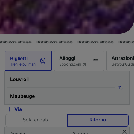
iale
Distributore ufficiale
Distributore ufficiale
Distributore ufficiale
Alloggi
Attrazioni
Biglietti
Booking.com
GetYourGuid
Treni e pullman
Via
Sola andata
Ritorno
Andata
Ritorno