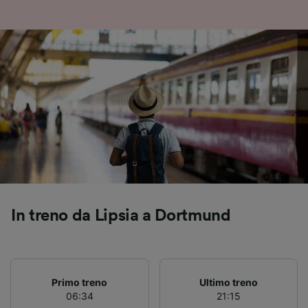
Noi e i nostri partner trattiamo i dati per
fornire:
Utilizzare dati di geolocalizzazione precisi.
Scansione attiva delle caratteristiche del
dispositivo ai fini dell’identificazione.
Archiviare informazioni su dispositivo e/o
accedervi. Pubblicità e contenuti
personalizzati, misurazione delle prestazioni
dei contenuti e degli annunci, ricerche sul
pubblico, sviluppo di servizi.
Elenco dei partner (fornitori)
In treno da Lipsia a Dortmund
Primo treno
Ultimo treno
06:34
21:15