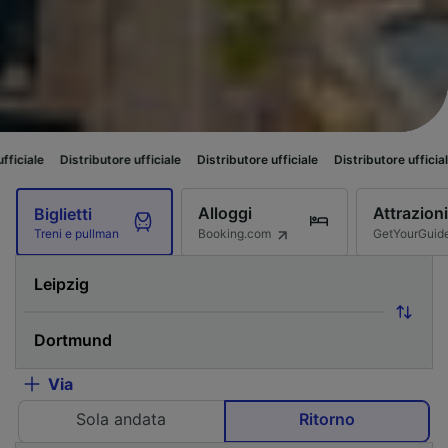
butore ufficiale
Distributore ufficiale
Distributore ufficiale
Distributore 
Alloggi
Attrazioni
Biglietti
Booking.com
GetYourGuid
Treni e pullman
Via
Sola andata
Ritorno