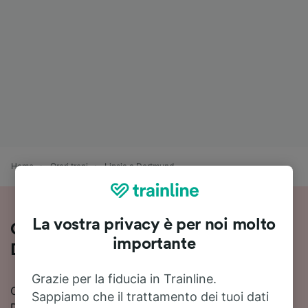
Home
Orari treni
Lipsia a Dortmund
La vostra privacy è per noi molto
Guida al viaggio in treno da Lipsia a
importante
Dortmund
Grazie per la fiducia in Trainline.
Cerchi informazioni su come arrivare in treno a
Sappiamo che il trattamento dei tuoi dati
Dortmund da Lipsia? Scopri orari, cambi e prezzi, e