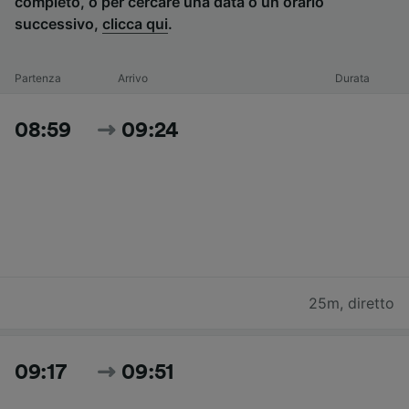
completo, o per cercare una data o un orario
successivo,
clicca qui
.
Partenza
Arrivo
Durata
08:59
09:24
25m
,
diretto
09:17
09:51