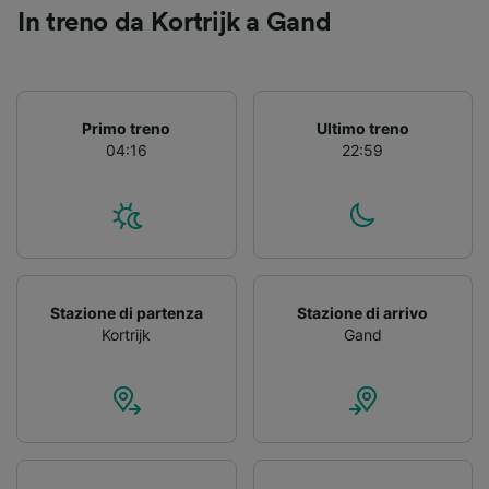
Utilizzare dati di geolocalizzazione precisi.
In treno da Kortrijk a Gand
Scansione attiva delle caratteristiche del
dispositivo ai fini dell’identificazione.
Archiviare informazioni su dispositivo e/o
accedervi. Pubblicità e contenuti
personalizzati, misurazione delle prestazioni
Primo treno
Ultimo treno
dei contenuti e degli annunci, ricerche sul
04:16
22:59
pubblico, sviluppo di servizi.
Elenco dei partner (fornitori)
Stazione di partenza
Stazione di arrivo
Kortrijk
Gand