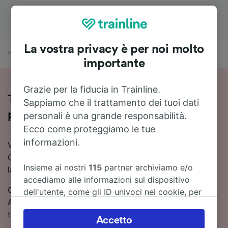
La vostra privacy è per noi molto
Home
Orari treni
Cenon a Mérignac-Arlac
importante
Grazie per la fiducia in Trainline.
Treni Cenon - Mérignac-Arlac: orari,
Sappiamo che il trattamento dei tuoi dati
prezzi e durata
personali è una grande responsabilità.
Ecco come proteggiamo le tue
informazioni.
Vuoi viaggiare in treno da Cenon a Mérignac-Arlac?
Con Trainline puoi confrontare orari e prezzi e trovare
Insieme ai nostri
115
partner archiviamo e/o
la soluzione più conveniente.
accediamo alle informazioni sul dispositivo
Quanto dura il viaggio in treno da Cenon a Mérignac-
dell'utente, come gli ID univoci nei cookie, per
Arlac? In media circa 35 minuti. 13 treni treni al giorno
il trattamento dei dati personali. È possibile
tra Cenon e Mérignac-Arlac.
accettare o gestire le proprie scelte facendo
Accetto