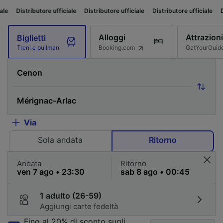
utore ufficiale
Distributore ufficiale
Distributore ufficiale
Distributore u
Alloggi
Attrazioni
Biglietti
Booking.com
GetYourGuid
Treni e pullman
Via
Sola andata
Ritorno
Andata
Ritorno
1 adulto (26-59)
Aggiungi carte fedeltà
Fino al 20% di sconto sugli