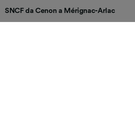
SNCF da Cenon a Mérignac-Arlac
Puoi viaggiare da Cenon a Mérignac-Arlac con i treni
SNCF. Attenzione: è possibile che la tratta sia servita
da diversi operatori e che siano previsti cambi.
Controlla se il tuo tragitto prevede o meno un cambio
prima di acquistare i biglietti.