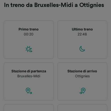
Utilizzare dati di geolocalizzazione precisi.
In treno da Bruxelles-Midi a Ottignies
Scansione attiva delle caratteristiche del
dispositivo ai fini dell’identificazione.
Archiviare informazioni su dispositivo e/o
accedervi. Pubblicità e contenuti
personalizzati, misurazione delle prestazioni
Primo treno
Ultimo treno
dei contenuti e degli annunci, ricerche sul
00:20
22:48
pubblico, sviluppo di servizi.
Elenco dei partner (fornitori)
Stazione di partenza
Stazione di arrivo
Bruxelles-Midi
Ottignies