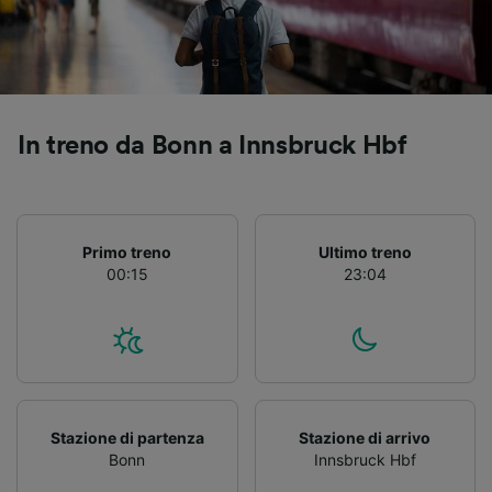
Utilizzare dati di geolocalizzazione precisi.
Scansione attiva delle caratteristiche del
dispositivo ai fini dell’identificazione.
Archiviare informazioni su dispositivo e/o
accedervi. Pubblicità e contenuti
personalizzati, misurazione delle prestazioni
In treno da Bonn a Innsbruck Hbf
dei contenuti e degli annunci, ricerche sul
pubblico, sviluppo di servizi.
Elenco dei partner (fornitori)
Primo treno
Ultimo treno
00:15
23:04
Stazione di partenza
Stazione di arrivo
Bonn
Innsbruck Hbf