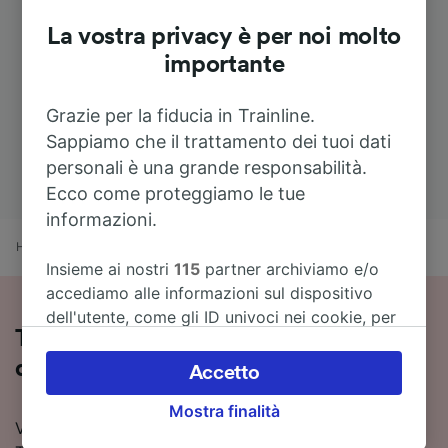
La vostra privacy è per noi molto
importante
Grazie per la fiducia in Trainline.
Sappiamo che il trattamento dei tuoi dati
personali è una grande responsabilità.
Ecco come proteggiamo le tue
informazioni.
Home
Orari treni
Aosta a Milano
Insieme ai nostri
115
partner archiviamo e/o
accediamo alle informazioni sul dispositivo
dell'utente, come gli ID univoci nei cookie, per
Treni Aosta - Milano: orari, prezzi e
il trattamento dei dati personali. È possibile
accettare o gestire le proprie scelte facendo
durata
Accetto
clic di seguito, tra cui il proprio diritto di
Mostra finalità
opporsi sulla base di un interesse legittimo o
Vuoi viaggiare in treno da Aosta a Milano? Con
comunque in qualsiasi momento nella pagina