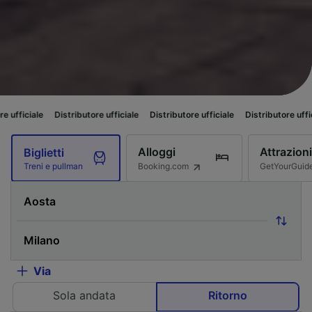
Distributore ufficiale
Distributore ufficiale
Distributore ufficiale
Distr
Alloggi
Attrazioni
Biglietti
Booking.com
GetYourGuid
Treni e pullman
Via
Sola andata
Ritorno