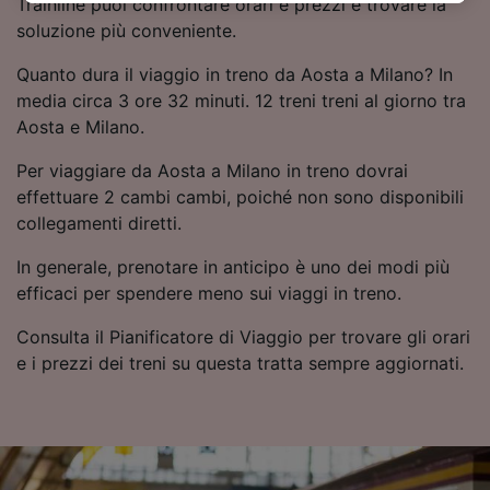
Trainline puoi confrontare orari e prezzi e trovare la
dell'informativa sulla privacy. Queste scelte
soluzione più conveniente.
verranno segnalate ai nostri partner e non
influenzeranno i dati sulla navigazione. I tuoi
Quanto dura il viaggio in treno da Aosta a Milano? In
dati non verranno usati a scopi di
media circa 3 ore 32 minuti. 12 treni treni al giorno tra
tracciamento se non ci hai fornito il consenso
Aosta e Milano.
per farlo.
Per viaggiare da Aosta a Milano in treno dovrai
Noi e i nostri partner trattiamo i dati per
effettuare 2 cambi cambi, poiché non sono disponibili
fornire:
collegamenti diretti.
Utilizzare dati di geolocalizzazione precisi.
Scansione attiva delle caratteristiche del
In generale, prenotare in anticipo è uno dei modi più
dispositivo ai fini dell’identificazione.
efficaci per spendere meno sui viaggi in treno.
Archiviare informazioni su dispositivo e/o
accedervi. Pubblicità e contenuti
Consulta il Pianificatore di Viaggio per trovare gli orari
personalizzati, misurazione delle prestazioni
e i prezzi dei treni su questa tratta sempre aggiornati.
dei contenuti e degli annunci, ricerche sul
pubblico, sviluppo di servizi.
Elenco dei partner (fornitori)