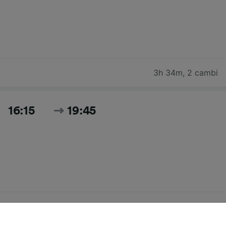
3h 34m
,
2 cambi
16:15
19:45
3h 30m
,
2 cambi