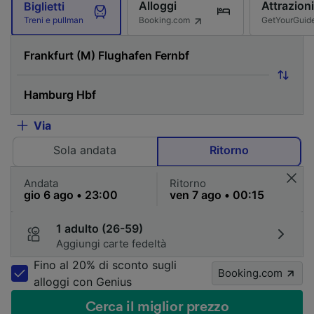
Alloggi
Attrazioni
Biglietti
Booking.com
GetYourGuid
Treni e pullman
Via
Sola andata
Ritorno
Andata
Ritorno
1 adulto (26-59)
Aggiungi carte fedeltà
Fino al 20% di sconto sugli
Booking.com
alloggi con Genius
Cerca il miglior prezzo