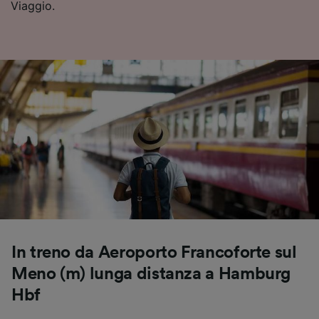
Viaggio.
Utilizzare dati di geolocalizzazione precisi.
Scansione attiva delle caratteristiche del
dispositivo ai fini dell’identificazione.
Archiviare informazioni su dispositivo e/o
accedervi. Pubblicità e contenuti
personalizzati, misurazione delle prestazioni
dei contenuti e degli annunci, ricerche sul
pubblico, sviluppo di servizi.
Elenco dei partner (fornitori)
In treno da Aeroporto Francoforte sul
Meno (m) lunga distanza a Hamburg
Hbf