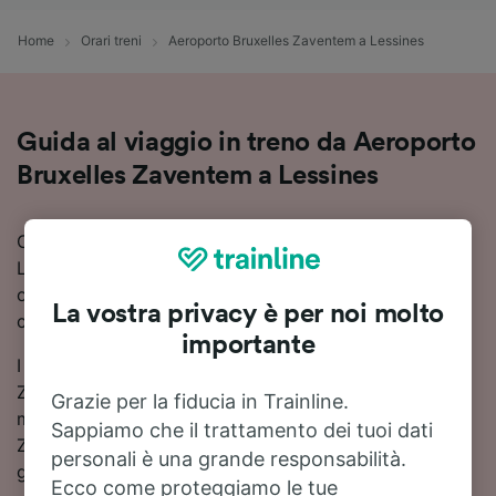
Home
Orari treni
Aeroporto Bruxelles Zaventem a Lessines
Guida al viaggio in treno da Aeroporto
Bruxelles Zaventem a Lessines
Cerchi informazioni su come arrivare in treno a
Lessines da Aeroporto Bruxelles Zaventem? Scopri
orari, cambi e prezzi, e trova il viaggio più adatto a te
La vostra privacy è per noi molto
con Trainline.
importante
I tempi di viaggio in treno da Aeroporto Bruxelles
Zaventem a Lessines sono in media di circa 2 ore 55
Grazie per la fiducia in Trainline.
minuti. In media, sulla tratta da Aeroporto Bruxelles
Sappiamo che il trattamento dei tuoi dati
Zaventem a Lessines sono disponibili 38 treni treni al
personali è una grande responsabilità.
giorno.
Ecco come proteggiamo le tue