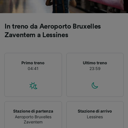
Utilizzare dati di geolocalizzazione precisi.
Scansione attiva delle caratteristiche del
dispositivo ai fini dell’identificazione.
Archiviare informazioni su dispositivo e/o
In treno da Aeroporto Bruxelles
accedervi. Pubblicità e contenuti
personalizzati, misurazione delle prestazioni
Zaventem a Lessines
dei contenuti e degli annunci, ricerche sul
pubblico, sviluppo di servizi.
Elenco dei partner (fornitori)
Primo treno
Ultimo treno
04:41
23:59
Stazione di partenza
Stazione di arrivo
Aeroporto Bruxelles
Lessines
Zaventem