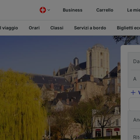
Business
Carrello
Le mi
l viaggio
Orari
Classi
Servizi a bordo
Biglietti e
Da
A
An
Ri