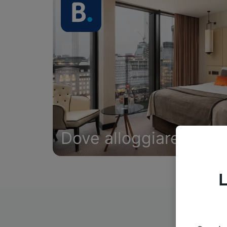
Dove alloggiare
L