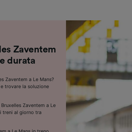
ei partner (fornitori)
lles Zaventem
 e durata
lles Zaventem a Le Mans?
 e trovare la soluzione
o Bruxelles Zaventem a Le
 treni al giorno tra
em a Le Mans in treno