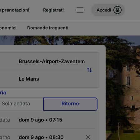
e prenotazioni
Registrati
Accedi
conomici
Domande frequenti
Via
Sola andata
Ritorno
data
torno