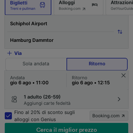
Alloggi
Attrazioni
Biglietti
Booking.com
GetYourGuid
Treni e pullman
Via
Sola andata
Ritorno
Andata
Ritorno
1 adulto (26-59)
Aggiungi carte fedeltà
Fino al 20% di sconto sugli
Booking.com
alloggi con Genius
Cerca il miglior prezzo