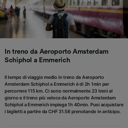
Utilizzare dati di geolocalizzazione precisi.
Scansione attiva delle caratteristiche del
dispositivo ai fini dell’identificazione.
Archiviare informazioni su dispositivo e/o
accedervi. Pubblicità e contenuti
personalizzati, misurazione delle prestazioni
dei contenuti e degli annunci, ricerche sul
pubblico, sviluppo di servizi.
In treno da Aeroporto Amsterdam
Elenco dei partner (fornitori)
Schiphol a Emmerich
Il tempo di viaggio medio in treno da Aeroporto
Amsterdam Schiphol a Emmerich è di 2h 1min per
percorrere 115 km. Ci sono normalmente 23 treni al
giorno e il treno più veloce da Aeroporto Amsterdam
Schiphol a Emmerich impiega 1h 40min. Puoi acquistare
i biglietti a partire da CHF 31.58 prenotando in anticipo.