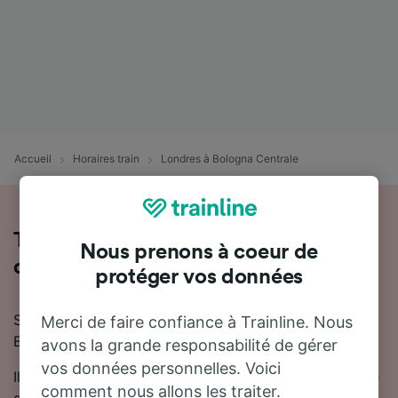
Accueil
Horaires train
Londres à Bologna Centrale
Toutes les informations sur les trains
Nous prenons à coeur de
de Londres à Bologna Centrale
protéger vos données
Si vous prévoyez de voyager en train de Londres à
Merci de faire confiance à Trainline. Nous
Bologna Centrale, nous sommes là pour vous aider !
avons la grande responsabilité de gérer
vos données personnelles. Voici
Il faut en moyenne 18 heures 8 minutes pour se rendre
comment nous allons les traiter.
de Londres à Bologna Centrale en train. En moyenne,