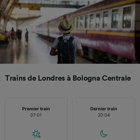
Utiliser des données de géolocalisation
précises. Analyser activement les
caractéristiques de l’appareil pour
l’identification. Stocker et/ou accéder à des
informations sur un appareil. Publicités et
contenu personnalisés, mesure de
performance des publicités et du contenu,
études d’audience et développement de
services.
Liste de nos partenaires (fournisseurs)
Trains de Londres à Bologna Centrale
Premier train
Dernier train
07:01
20:04