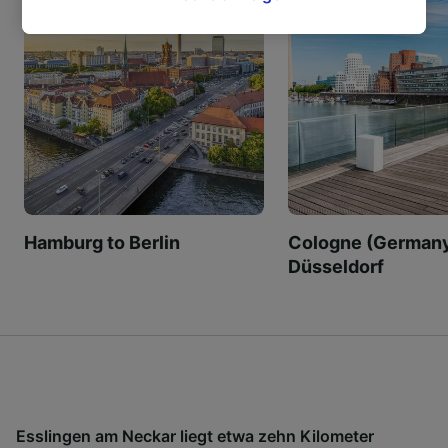
Interesse. Klicken Sie dazu bitte unten oder
besuchen Sie jederzeit die Seite der
Datenschutzrichtlinie. Diese Präferenzen
werden unseren Partnern signalisiert und
haben keinen Einfluss auf Surfdaten. Ihre
Daten werden nicht für Tracking-Zwecke
verwendet, wenn Sie uns gebeten haben, Ihr
Surfverhalten nicht zu verfolgen.
Wir und unsere Partner verarbeiten Daten, um
Hamburg to Berlin
Cologne (Germany
Folgendes bereitzustellen:
Düsseldorf
Verwendung genauer Standortdaten.
Endgeräteeigenschaften zur Identifikation
aktiv abfragen. Speichern von oder Zugriff auf
Informationen auf einem Endgerät.
Personalisierte Werbung und Inhalte, Messung
von Werbeleistung und der Performance von
Inhalten, Zielgruppenforschung sowie
Entwicklung und Verbesserung von
Angeboten.
Esslingen am Neckar liegt etwa zehn Kilometer