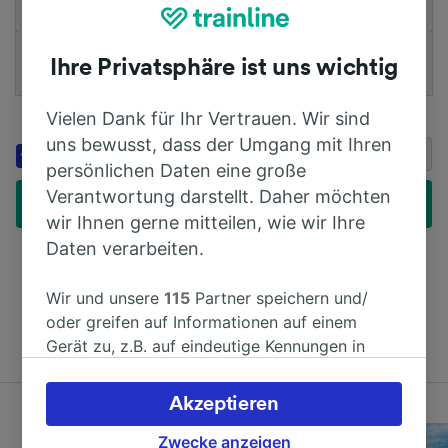
1 Erwachsene/r (26-59)
Ihre Privatsphäre ist uns wichtig
Rabattkarten hinzufügen
Rabattcode hinzufügen
Vielen Dank für Ihr Vertrauen. Wir sind
Erhalten Sie bis zu 20 % Rabatt
uns bewusst, dass der Umgang mit Ihren
Booking.com
auf Aufenthalte mit Genius
persönlichen Daten eine große
Verantwortung darstellt. Daher möchten
Günstige Tickets finden
wir Ihnen gerne mitteilen, wie wir Ihre
Daten verarbeiten.
Wir und unsere
115
Partner speichern und/
Vergleichen Sie die Preise von Hunderten von Bahn-
oder greifen auf Informationen auf einem
und Busunternehmen
Gerät zu, z.B. auf eindeutige Kennungen in
Cookies, um personenbezogene Daten zu
verarbeiten. Sie können Ihre Präferenzen
Akzeptieren
akzeptieren oder verwalten, einschließlich
Ihres Widerspruchsrechts bei berechtigtem
Zwecke anzeigen