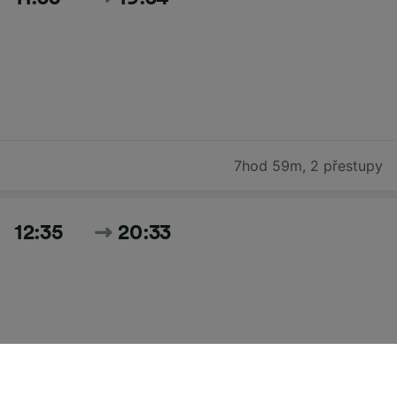
7hod 59m
,
2 přestupy
12:35
20:33