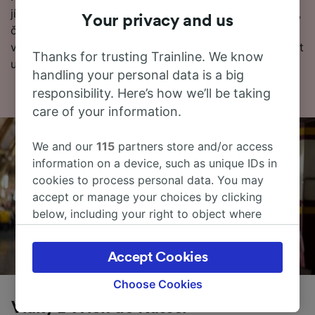
jízdní řády, tipy, jak rezervovat levné vlakové jízdenky,
Your privacy and us
často kladené otázky a první a poslední odjezdy
vlaků). Chcete přejít přímo k rezervaci? Začněte hledat
Thanks for trusting Trainline. We know
u nás ještě dnes.
handling your personal data is a big
responsibility. Here’s how we’ll be taking
care of your information.
We and our
115
partners store and/or access
information on a device, such as unique IDs in
cookies to process personal data. You may
accept or manage your choices by clicking
below, including your right to object where
legitimate interest is used, or at any time in
the privacy policy page. These choices will be
Accept Cookies
signaled to our partners and will not affect
browsing data. Your data will not be used for
Choose Cookies
tracking purposes if you have asked us not to
Vlaky z Wien do Kassel