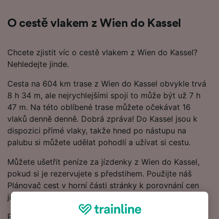
O cestě vlakem z Wien do Kassel
Chcete zjistit víc o cestě vlakem z Wien do Kassel?
Nehledejte jinde.
Cesta na 604 km trase z Wien do Kassel obvykle trvá
8 h 34 m, ale nejrychlejšími spoji to může být už 7 h
47 m. Na této oblíbené trase můžete očekávat 16
vlaků denně denně. Dobrá zpráva! Do Kassel jsou k
dispozici přímé vlaky, takže hned po nástupu na
palubu si můžete udělat pohodlí a užívat si cestu.
Můžete ušetřit peníze za jízdenky z Wien do Kassel,
pokud si je rezervujete s předstihem. Použijte náš
Plánovač cest v horní části stránky k porovnání cen
jízdenek a najděte to nejnižší jízdné.
Pokud chcete o cestě vědět více, podívejte se na