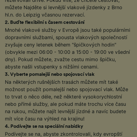
můžete Najděte si levnější vlakové jízdenky z Brno
hl.n. do Leipzig včasnou rezervací.
2
.
Buďte flexibilní s časem cestování
Mnohé vlakové služby v Evropě jsou také populárními
dopravními službami, spousta vlakových společností
zvyšuje ceny letenek během "špičkových hodin"
(obvykle mezi 06:00 - 10:00 a 15:00 - 19:00 ve všední
dny). Pokud můžete, zvažte cestu mimo špičku,
abyste našli vstupenky s nižšími cenami.
3
.
Vyberte pomalejší nebo spojovací vlak
Na některých rušnějších trasách můžete mít také
možnost použít pomalejší nebo spojovací vlak. Může
to trvat o něco déle, než některé vysokorychlostní
nebo přímé služby, ale pokud máte trochu více času
na rukou, můžete najít levnější jízdné a navíc budete
mít více času na výhled na krajinu!
4
.
Podívejte se na speciální nabídky
Podívejte se na, abyste zkontrolovali, kdy evropští