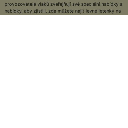
provozovatelé vlaků zveřejňují své speciální nabídky a
nabídky, aby zjistili, zda můžete najít levné letenky na
vaši cestu.
Konkrétní informace o tom, jak získat levné letenky,
naleznete v našem hubu Evropské jízdenky na vlak
§
Některé vlakové společnosti nemusí nabízet žádné typy letenek
Advance nebo levnější nabídky pro předčasné rezervace. Ve
výjimečných případech se mohou vlakové společnosti rozhodnout, že
vydají speciální nabídky blíže k datu na letenkách na poslední chvíli
nebo na konci dne. závisí na individuální společnosti provozující vlaky,
se kterou cestujete.
Nápady na další cesty