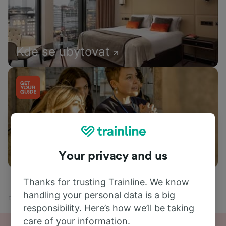
Kde se ubytovat
Co dělat
Your privacy and us
Thanks for trusting Trainline. We know
handling your personal data is a big
Domů
Odjezdy vlaků
Brno hl.n. - Leipzig
responsibility. Here’s how we’ll be taking
care of your information.