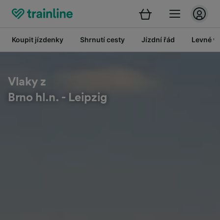
Koupit jízdenky
Shrnutí cesty
Jízdní řád
Levné vl
Vlaky z
Brno hl.n. - Leipzig