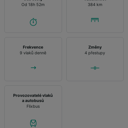
Od 18h 52m
384 km
Frekvence
Změny
9 vlaků denně
4 přestupy
Provozovatelé vlaků
a autobusů
Flixbus