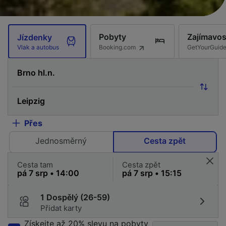
Pobyty
Zajímavos
Jízdenky
Booking.com
GetYourGuid
Vlak a autobus
Přes
Jednosměrný
Cesta zpět
Cesta tam
Cesta zpět
1 Dospělý (26-59)
Přidat karty
Získejte až 20% slevu na pobyty