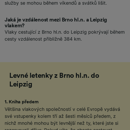
služby se mohou během víkendů a svátků lišit.
Jaká je vzdálenost mezi Brno hl.n. a Leipzig
vlakem?
Vlaky cestující z Brno hl.n. do Leipzig pokrývají během
cesty vzdálenost přibližně 384 km.
Levné letenky z Brno hl.n. do
Leipzig
1
.
Kniha předem
Většina vlakových společností v celé Evropě vydává
své vstupenky kolem tří až šesti měsíců předem, z
nichž mnohé mohou být levnější než ty, které jste si
rezervovali dříve. Pokud víte, že chcete cestovat,