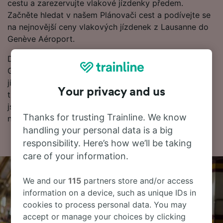
cestu a zarezervujte vlakové jízdenky předem.
Začněte hledat v našem Plánovači cest a podívejte se
na nejnovější ceny vlakových jízdenek z Lausanne do
Genève Aéroport.
Dále najdete další informace o cestě vlakem do
Genève Aéroport, včetně často kladených otázek,
jízdních řádů s prvními a posledními odjezdy vlaků a
Your privacy and us
tipy na rezervaci levných vlakových jízdenek. Pokud
jste připraveni k rezervaci, začněte hledat jízdenky u
Thanks for trusting Trainline. We know
nás ještě dnes.
handling your personal data is a big
responsibility. Here’s how we’ll be taking
care of your information.
We and our
115
partners store and/or access
information on a device, such as unique IDs in
cookies to process personal data. You may
accept or manage your choices by clicking